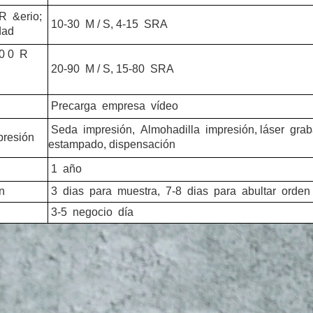
R
&erio;
10-30
M / S, 4-15
SRA
dad
 0
R
20-90
M / S, 15-80
SRA
Precarga
empresa
vídeo
Seda
impresión,
Almohadilla
impresión, láser
grab
resión
estampado, dispensación
1
año
n
3
dias
para
muestra,
7-8
dias
para
abultar
orden
3-5
negocio
día