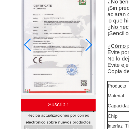
¿No tien
¡Sin pre
aclaran 
lo que h
¿No nece
¡Sencill
¿Cómo p
Evite pon
No lo de
Evite ej
Copia de
Producto
Material
Suscribir
Capacida
Reciba actualizaciones por correo
Chip
Conjuntos electrónicos de
electrónico sobre nuevos productos
Interfaz
Ti
cajas de regalo