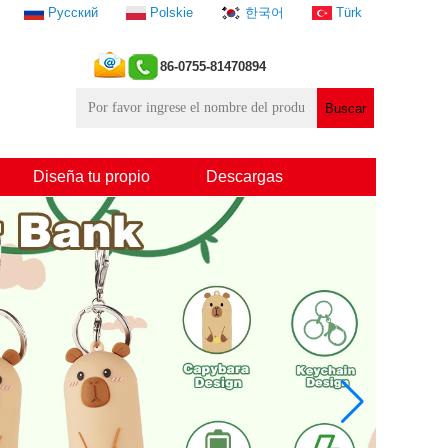
Русский
Polskie
한국어
Türk
86-0755-81470894
Diseña tu propio
Descargas