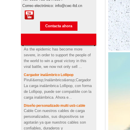
Autorización de marca
Correo electrónico: info@cwc-ltd.cn
Autorización de marca Los productos
promocionales son productos de marca,
Máquina de coser de diseño
personalizado de goma lápiz
al tomar el transporte marítimo para la
de memoria usb flash drive
Contacta ahora
importación, el clima’A través ...
Anti-epidemic supplies update
As the epidemic has become more
Diseño de logotipo
personalizado memoria USB
severe, in order to support the people of
Unidad de lápiz en forma de
the world to win a great victory in this
pasta de dientes
viral battle, we now not only sell ...
Cargador inalámbrico Lollipop
Cactus personalizado
Pirulí&ensp;Inalámbrico&ensp;Cargador
moldeado 2200 mah banco
de poder de pvc suave
La carga inalámbrica Lollipop, con forma
de Lollipop, puede ser compatible con la
carga inalámbrica. Ahora e...
Cargador OEM inalámbrico
personalizado en forma de
Diseño personalizado multi usb cable
corazón PVC suave
Cable Con nuestros cables de carga
personalizados, sus dispositivos se
agotarán ya que nuestros cables son
4Ω 2W buena forma
confiables, duraderos y
personalizada de vídeo PVC
multifuncionales,...
inalámbrico Bluetooth