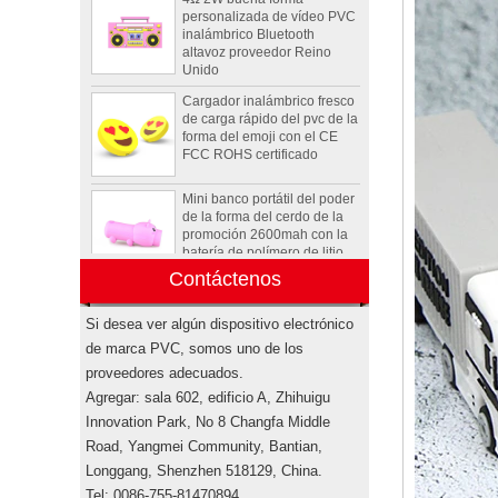
altavoz proveedor Reino
Unido
Cargador inalámbrico fresco
de carga rápido del pvc de la
forma del emoji con el CE
FCC ROHS certificado
Mini banco portátil del poder
de la forma del cerdo de la
promoción 2600mah con la
batería de polímero de litio
Forma de tortuga animal
Contáctenos
OEM PVC 4GB 8GB 16GB
USB 2.0 Flash drive
fabricante
Si desea ver algún dispositivo electrónico
de marca PVC, somos uno de los
Altavoz personalizado
proveedores adecuados.
Rockstar Energy Drink Bottle
Mini Altavoz Bluetooth
Agregar: sala 602, edificio A, Zhihuigu
Inalámbrico EE. UU.
Innovation Park, No 8 Changfa Middle
Road, Yangmei Community, Bantian,
Conjuntos electrónicos de
Longgang, Shenzhen 518129, China.
cajas de regalo
promocionales de Pepsi.
Tel: 0086-755-81470894