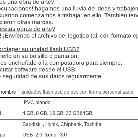
es una obra de arte?
ocupaciones! hagamos una lluvia de ideas y trabaje
cuando comenzamos a trabajar en ello. También ten
icieron otras marcas.
sitas obras de arte?
o! ¡Envíenos el archivo del logotipo (ai, cdr, formato
roteger su unidad flash USB?
erlo en su bolsillo o pantalón;
jes enchufado a la computadora para siempre;
ecutar software desde el USB;
 seguridad de sus datos regularmente.
nombre
unidades flash usb de pvc con forma personalizada
PVC blando
d
4 GB, 8 GB, 16 GB, 32 GB
64GB
Sandisk
, Hynix, Chipbank, Toshiba
po
USB
2,0
&erio;
3.0