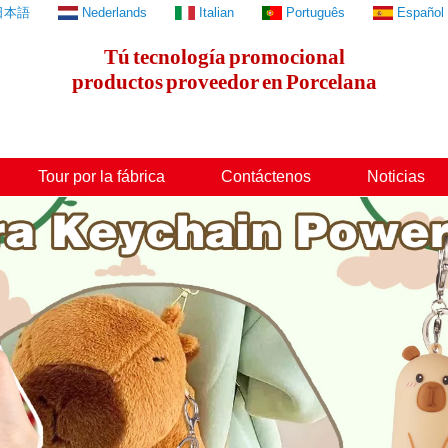
日本語
Nederlands
Italian
Português
Español
Tú
tecnología
promocional
productos
proveedor
en
Porcelana
Tour por la fábrica
Contáctenos
Noticias