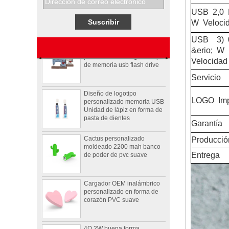
promocionales de Pepsi.
USB
2,0
W
Veloci
Máquina de coser de diseño
USB
3)
0
personalizado de goma lápiz
de memoria usb flash drive
&erio;
W
Velocidad
Servicio
Diseño de logotipo
personalizado memoria USB
Unidad de lápiz en forma de
LOGO
Imp
pasta de dientes
Cactus personalizado
Garantía
moldeado 2200 mah banco
de poder de pvc suave
Producció
Entrega
Cargador OEM inalámbrico
personalizado en forma de
corazón PVC suave
4Ω 2W buena forma
personalizada de vídeo PVC
inalámbrico Bluetooth