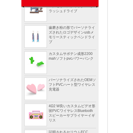
ーメモリースティックusbフ
ラッシュドライブ
歯磨き粉の形でパーソナライ
ズされたロゴデザインusbメ
モリースティックペンドライ
ブ
カスタムサボテン成形2200
mahソフトpvcパワーバンク
パーソナライズされたOEMソ
フトPVCハート型ワイヤレス
充電器
4Ω2 W良いカスタムビデオ形
状PVCワイヤレスBluetooth
スピーカーサプライヤーイギ
リス
証明されるセリウムFCC
ROHSが付いている速い充満