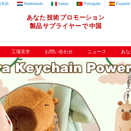
日本語
Nederlands
Italian
Português
Español
あなた
技術
プロモーション
製品
サプライヤー
で
中国
工場見学
お問い合わせ
ニュース
あな