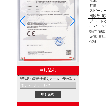
電池
容量
スピーカ
周波数
応
ブルート
ス
バージ
操作
範囲
充電
電圧
保証
申し込む
新製品の最新情報をメールで受け取る
電子プロモーションペプシギ
フトボックスセット
ミシンカスタムデザインラバ