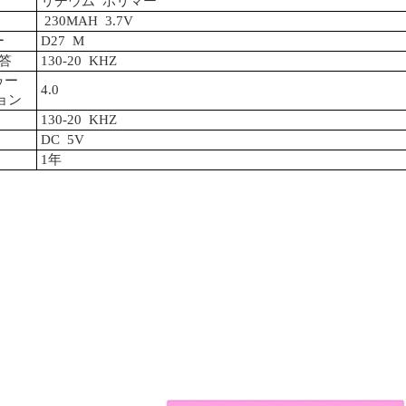
リチウム
ポリマー
230MAH
3.7V
ー
D27
M
答
130-20
KHZ
ゥー
4.0
ョン
130-20
KHZ
DC
5V
1年