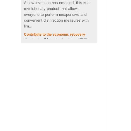
ールの無線充電器
revolutionary product that allows
everyone to perform inexpensive and
李ポリマー電池が付いている
convenient disinfection measures with
携帯用小型2600mah昇進のか
lim...
わいいブタ形力銀行
Contribute to the economic recovery
Thanks to all friends who follow CWC.
Thank you for your continued support. In
動物亀形状OEM PVC 4 GB 8
GB 16 GB USB 2.0フラッシ
view of the gradual control of the global
ュドライブメーカー
epidemic, CWC has contributed...
レゴUSBデートケーブル
レゴ&ensp;USB&ensp;日付&ensp;ケー
カスタムロックスターエネル
ギードリンクボトルミニスピ
ブル レゴ&ensp;レンガ&ensp;あります
ーカーワイヤレスブルートゥ
&ensp;子供のお気に入りのおもちゃプラ
ーススピーカーアメリカ
スチックブロックは一方の端に隆起を持
ち、もう一...
Brand new products, interesting hand
sanitizer shells.
Brand new items, brand new products,
interesting hand sanitizer shells. Given
that the global epidemic is still very
serious, the air temperature has ...