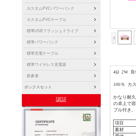
カスタムPVCパワーバンク
カスタムPVCケーブル
標準USBフラッシュドライブ
標準パワーバンク
標準充電ケーブル
標準ワイヤレス充電器
4Ω
2W
良
新参者
100％
カス
ボックスセット
かなり耐
認証
の卓上で
ブル付き。
項目
素材