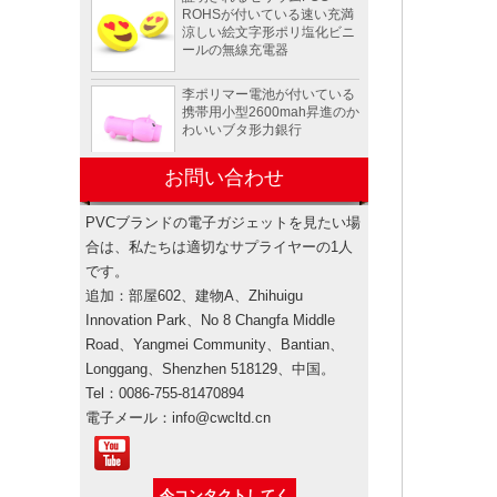
涼しい絵文字形ポリ塩化ビニ
ールの無線充電器
李ポリマー電池が付いている
携帯用小型2600mah昇進のか
わいいブタ形力銀行
動物亀形状OEM PVC 4 GB 8
お問い合わせ
GB 16 GB USB 2.0フラッシ
ュドライブメーカー
PVCブランドの電子ガジェットを見たい場
合は、私たちは適切なサプライヤーの1人
カスタムロックスターエネル
です。
ギードリンクボトルミニスピ
追加：部屋602、建物A、Zhihuigu
ーカーワイヤレスブルートゥ
Innovation Park、No 8 Changfa Middle
ーススピーカーアメリカ
Road、Yangmei Community、Bantian、
電子プロモーションペプシギ
Longgang、Shenzhen 518129、中国。
フトボックスセット
Tel：0086-755-81470894
電子メール：info@cwcltd.cn
ブランド認可
ブランド認可 プロモーション製品はブラ
ミシンカスタムデザインラバ
ンド製品であり、輸入、海上'私たちは、
ーメモリースティックusbフ
中国の習慣に合格するためにはブランド
今コンタクトしてく