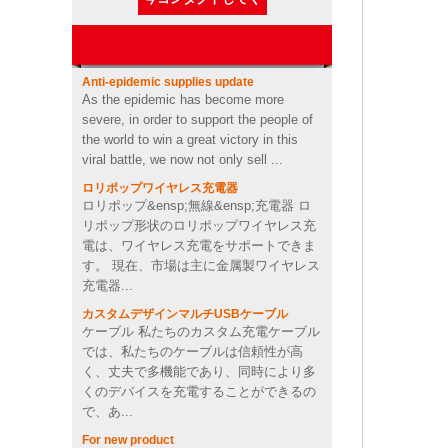
ラッシュドライブ
認可が必要です。では、何が必要なので
ださい
しょ...
歯磨き粉の形でパーソナライ
Anti-epidemic supplies update
ズされたロゴデザインusbメ
As the epidemic has become more
モリースティックペンドライ
severe, in order to support the people of
ブ
the world to win a great victory in this
viral battle, we now not only sell ...
カスタムサボテン成形2200
mahソフトpvcパワーバンク
ロリポップワイヤレス充電器
ロリポップ&ensp;無線&ensp;充電器 ロ
リポップ形状のロリポップワイヤレス充
電は、ワイヤレス充電をサポートできま
パーソナライズされたOEMソ
す。 現在、市場は主に金属製ワイヤレス
フトPVCハート型ワイヤレス
充電器
充電器...
カスタムデザインマルチUSBケーブル
ケーブル 私たちのカスタム充電ケーブル
4Ω2 W良いカスタムビデオ形
では、私たちのケーブルは信頼性が高
状PVCワイヤレスBluetooth
く、丈夫で多機能であり、同時により多
スピーカーサプライヤーイギ
リス
くのデバイスを充電することができるの
で、あ...
証明されるセリウムFCC
For new product
ROHSが付いている速い充満
A new invention has emerged, this is a
涼しい絵文字形ポリ塩化ビニ