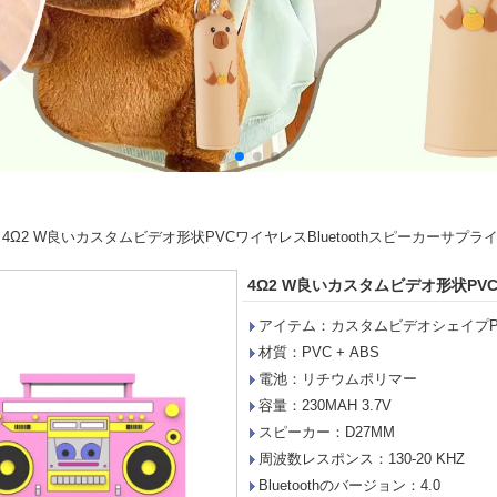
>
4Ω2 W良いカスタムビデオ形状PVCワイヤレスBluetoothスピーカーサプ
4Ω2 W良いカスタムビデオ形状PV
アイテム：カスタムビデオシェイプP
材質：PVC + ABS
電池：リチウムポリマー
容量：230MAH 3.7V
スピーカー：D27MM
周波数レスポンス：130-20 KHZ
Bluetoothのバージョン：4.0