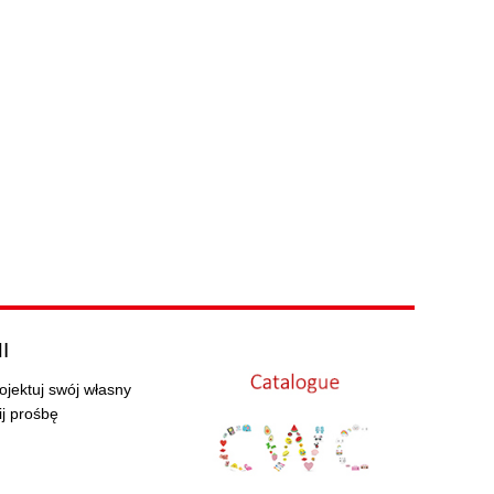
I
ojektuj swój własny
ij prośbę