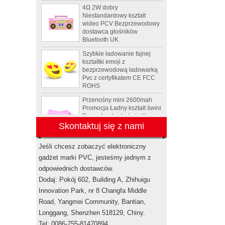
Niestandardowy kształt
wideo PCV Bezprzewodowy
dostawca głośników
Bluetooth UK
Szybkie ładowanie fajnej
kształtki emoji z
bezprzewodową ładowarką
Pvc z certyfikatem CE FCC
ROHS
Przenośny mini 2600mah
Promocja Ładny kształt świni
Power bank z baterią litowo-
polimerową
Skontaktuj się z nami
Animal Tortoise kształt OEM
PCV 4GB 8 GB 16 GB USB
Jeśli chcesz zobaczyć elektroniczny
2.0 Flash drive producenta
gadżet marki PVC, jesteśmy jednym z
odpowiednich dostawców.
Custom Rockstar butelka
Dodaj: Pokój 602, Building A, Zhihuigu
napoju energetycznego mini
Innovation Park, nr 8 Changfa Middle
głośnik bezprzewodowy
Road, Yangmei Community, Bantian,
głośniki bluetooth USA
Longgang, Shenzhen 518129, Chiny.
Elektroniczne zestawy
Tel: 0086-755-81470894