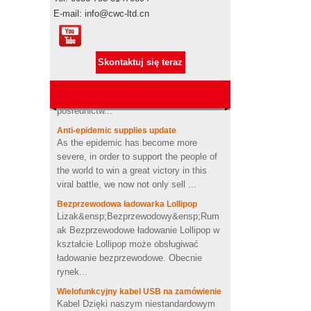
promocyjne Pepsi
E-mail: info@cwc-ltd.cn
Autoryzacja marki
Autoryzacja marki Produkty promocyjne
są produktami markowymi, gdy
Maszyna do szycia na
Skontaktuj się teraz
podejmują transport morski w celu
zamówienie gumowa pamięć
flash USB
importowania, sprawdzajcie go"s za
pośrednictw...
Anti-epidemic supplies update
Spersonalizowany projekt
As the epidemic has become more
logo Pamięć USB z pamięcią
USB w kształcie pasty do
severe, in order to support the people of
zębów
the world to win a great victory in this
viral battle, we now not only sell ...
Niestandardowe kaktus
Bezprzewodowa ładowarka Lollipop
formowane 2200 mah miękki
Lizak&ensp;Bezprzewodowy&ensp;Rum
power bank pcv
ak Bezprzewodowe ładowanie Lollipop w
kształcie Lollipop może obsługiwać
Spersonalizowana
ładowanie bezprzewodowe. Obecnie
bezprzewodowa ładowarka o
rynek...
kształcie serca z miękkiego
PCV
Wielofunkcyjny kabel USB na zamówienie
Kabel Dzięki naszym niestandardowym
4Ω 2W dobry
kablom do ładowania urządzenia