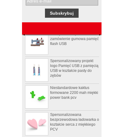
Elektroniczne zestawy
promocyjne Pepsi
Maszyna do szycia na
zamówienie gumowa pamięć
flash USB
Spersonalizowany projekt
logo Pamięć USB z pamięcią
USB w kształcie pasty do
zębów
Niestandardowe kaktus
formowane 2200 mah miękki
power bank pcv
Spersonalizowana
bezprzewodowa ładowarka o
kształcie serca z miękkiego
PCV
4Ω 2W dobry