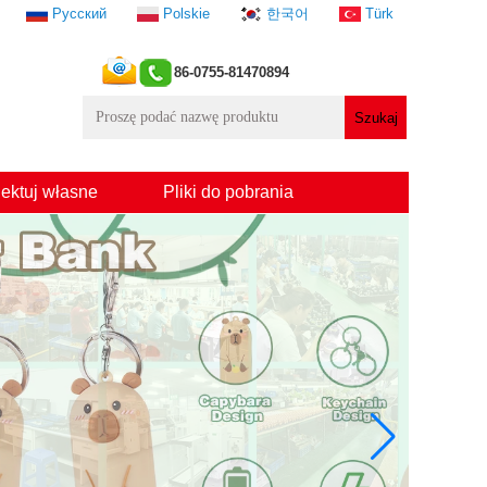
Русский
Polskie
한국어
Türk
86-0755-81470894
ektuj własne
Pliki do pobrania