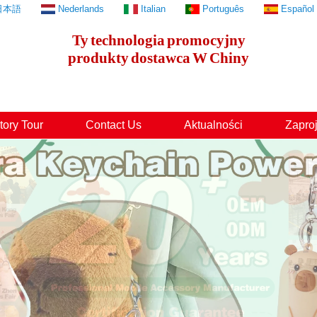
日本語
Nederlands
Italian
Português
Español
Ty
technologia
promocyjny
produkty
dostawca
W
Chiny
tory Tour
Contact Us
Aktualności
Zaproj