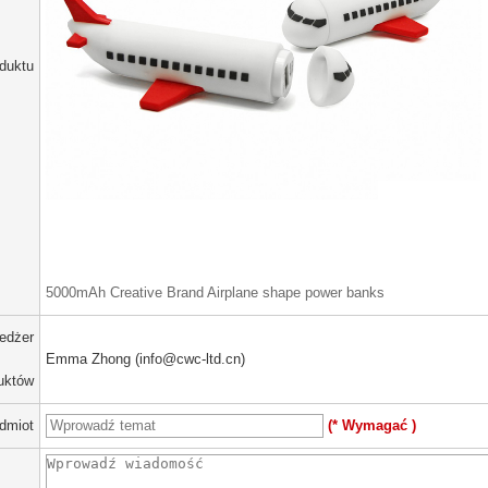
duktu
5000mAh Creative Brand Airplane shape power banks
edżer
Emma Zhong (info@cwc-ltd.cn)
uktów
dmiot
(* Wymagać )