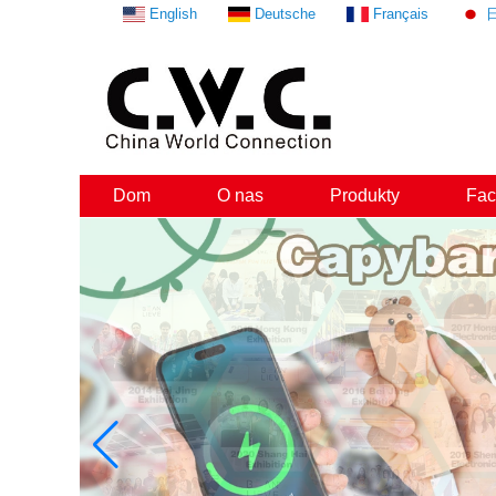
English
Deutsche
Français
Dom
O nas
Produkty
Fac