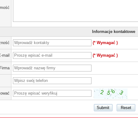
omość
Informacje kontaktowe
zność
(* Wymagać )
E-mail
(* Wymagać )
Firma
kować