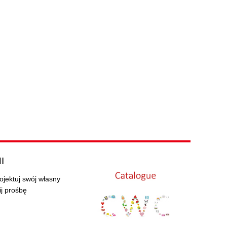
I
ojektuj swój własny
ij prośbę