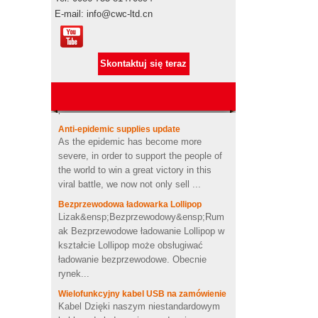
promocyjne Pepsi
E-mail: info@cwc-ltd.cn
Autoryzacja marki
Autoryzacja marki Produkty promocyjne
są produktami markowymi, gdy
Maszyna do szycia na
Skontaktuj się teraz
podejmują transport morski w celu
zamówienie gumowa pamięć
flash USB
importowania, sprawdzajcie go"s za
pośrednictw...
Anti-epidemic supplies update
Spersonalizowany projekt
As the epidemic has become more
logo Pamięć USB z pamięcią
USB w kształcie pasty do
severe, in order to support the people of
zębów
the world to win a great victory in this
viral battle, we now not only sell ...
Niestandardowe kaktus
Bezprzewodowa ładowarka Lollipop
formowane 2200 mah miękki
Lizak&ensp;Bezprzewodowy&ensp;Rum
power bank pcv
ak Bezprzewodowe ładowanie Lollipop w
kształcie Lollipop może obsługiwać
Spersonalizowana
ładowanie bezprzewodowe. Obecnie
bezprzewodowa ładowarka o
rynek...
kształcie serca z miękkiego
PCV
Wielofunkcyjny kabel USB na zamówienie
Kabel Dzięki naszym niestandardowym
4Ω 2W dobry
kablom do ładowania urządzenia
Niestandardowy kształt