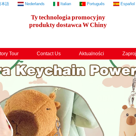
日本語
Nederlands
Italian
Português
Español
Ty
technologia
promocyjny
produkty
dostawca
W
Chiny
tory Tour
Contact Us
Aktualności
Zaproj