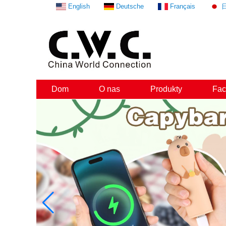
English
Deutsche
Français
Dom
O nas
Produkty
Fac