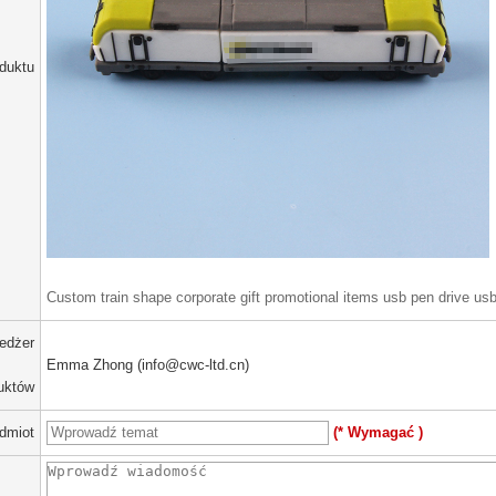
duktu
Custom train shape corporate gift promotional items usb pen drive us
edżer
Emma Zhong (info@cwc-ltd.cn)
uktów
dmiot
(* Wymagać )