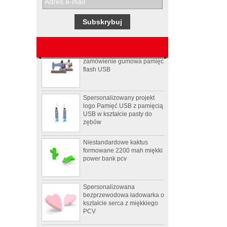
promocyjne Pepsi
Maszyna do szycia na
zamówienie gumowa pamięć
flash USB
Spersonalizowany projekt
logo Pamięć USB z pamięcią
USB w kształcie pasty do
zębów
Niestandardowe kaktus
formowane 2200 mah miękki
power bank pcv
Spersonalizowana
bezprzewodowa ładowarka o
kształcie serca z miękkiego
PCV
4Ω 2W dobry