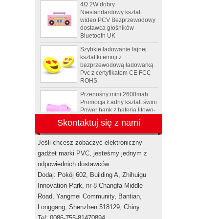
Niestandardowy kształt
wideo PCV Bezprzewodowy
dostawca głośników
Bluetooth UK
Szybkie ładowanie fajnej
kształtki emoji z
bezprzewodową ładowarką
Pvc z certyfikatem CE FCC
ROHS
Przenośny mini 2600mah
Promocja Ładny kształt świni
Power bank z baterią litowo-
polimerową
Skontaktuj się z nami
Animal Tortoise kształt OEM
PCV 4GB 8 GB 16 GB USB
Jeśli chcesz zobaczyć elektroniczny
2.0 Flash drive producenta
gadżet marki PVC, jesteśmy jednym z
odpowiednich dostawców.
Custom Rockstar butelka
Dodaj: Pokój 602, Building A, Zhihuigu
napoju energetycznego mini
Innovation Park, nr 8 Changfa Middle
głośnik bezprzewodowy
głośniki bluetooth USA
Road, Yangmei Community, Bantian,
Longgang, Shenzhen 518129, Chiny.
Elektroniczne zestawy
Tel: 0086-755-81470894