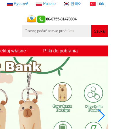
Русский
Polskie
한국어
Türk
86-0755-81470894
ektuj własne
Pliki do pobrania