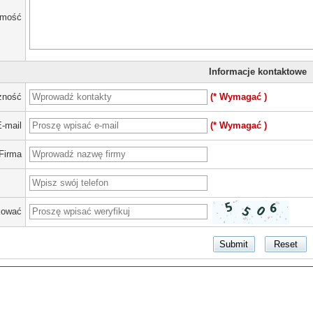
omość
Informacje kontaktowe
zność
(* Wymagać )
E-mail
(* Wymagać )
Firma
kować