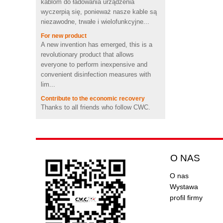
wyczerpią się, ponieważ nasze kable są
wideo PCV Bezprzewodowy
niezawodne, trwałe i wielofunkcyjne...
dostawca głośników
Bluetooth UK
For new product
A new invention has emerged, this is a
Szybkie ładowanie fajnej
revolutionary product that allows
kształtki emoji z
bezprzewodową ładowarką
everyone to perform inexpensive and
Pvc z certyfikatem CE FCC
convenient disinfection measures with
ROHS
lim...
Przenośny mini 2600mah
Contribute to the economic recovery
Promocja Ładny kształt świni
Thanks to all friends who follow CWC.
Power bank z baterią litowo-
polimerową
Thank you for your continued support. In
view of the gradual control of the global
Animal Tortoise kształt OEM
epidemic, CWC has contributed...
PCV 4GB 8 GB 16 GB USB
LEGO USB DATE CABLE
2.0 Flash drive producenta
KLOCKI
O NAS
LEGO&ensp;USB&ensp;DATA&ensp;KA
BEL klocki
Custom Rockstar butelka
O nas
napoju energetycznego mini
Lego&ensp;cegły&ensp;są&ensp;ulubion
głośnik bezprzewodowy
Wystawa
e zabawki dla dzieci. Bloki plactic mają
głośniki bluetooth USA
profil firmy
guzy na jednym końcu...
Brand new products, interesting hand
sanitizer shells.