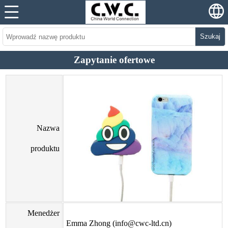
Szukaj
Zapytanie ofertowe
Nazwa
produktu
Menedżer
Emma Zhong (info@cwc-ltd.cn)