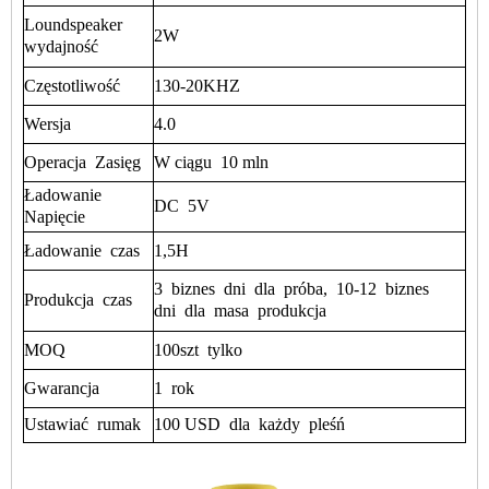
Loundspeaker
2W
wydajność
Częstotliwość
130-20KHZ
Wersja
4.0
Operacja
Zasięg
W ciągu
10 mln
Ładowanie
DC
5V
Napięcie
Ładowanie
czas
1,5H
3
biznes
dni
dla
próba,
10-12
biznes
Produkcja
czas
dni
dla
masa
produkcja
MOQ
100szt
tylko
Gwarancja
1
rok
Ustawiać
rumak
100 USD
dla
każdy
pleśń