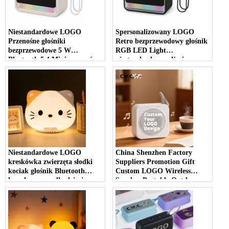
Niestandardowe LOGO
Spersonalizowany LOGO
Przenośne głośniki
Retro bezprzewodowy głośnik
bezprzewodowe 5 W
RGB LED Light
Bluetooth 5.4 Mini przenośny
niestandardowe zdjęcie
głośnik bezprzewodowy 1200
dźwięk stereo Mini przenośny
mAh z głośnikiem
głośnik bezprzewodowy do
zewnętrznym Led
domu na zewnątrz
Niestandardowe LOGO
China Shenzhen Factory
kreskówka zwierzęta słodki
Suppliers Promotion Gift
kociak głośnik Bluetooth
Custom LOGO Wireless
lampka nocna dla dzieci
Speaker Portable Outdoor
chłopcy 1200mAh duża
Hiking Bluetooth Wireless
bateria biały szum kot głośnik
Speaker - COPY - gs3lf8
Bluetooth lampka nocna