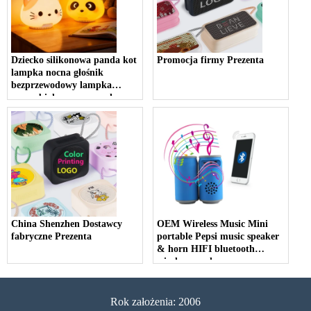
Dziecko silikonowa panda kot
Promocja firmy Prezenta
lampka nocna głośnik
bezprzewodowy lampka
nocna biały szum muzyka
lampka nocna do pokoju
dziecięcego
China Shenzhen Dostawcy
OEM Wireless Music Mini
fabryczne Prezenta
portable Pepsi music speaker
& horn HIFI bluetooth
wireless speaker
Rok założenia: 2006