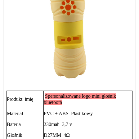
Spersonalizowane logo mini głośnik
Produkt
imię
bluetooth
Materiał
PVC + ABS
Plastikowy
Bateria
230mah
3,7 v
Głośnik
D27MM
4Ω