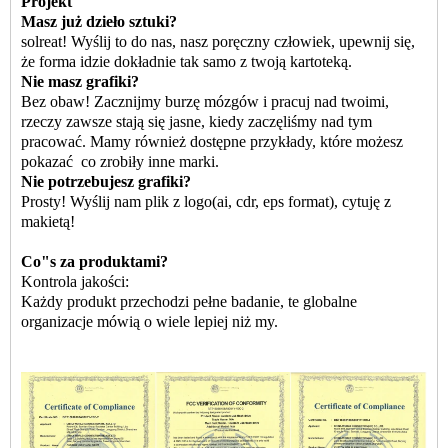
Projekt
Masz już dzieło sztuki?
sol
reat! Wyślij to do nas, nasz poręczny człowiek, upewnij się,
że forma idzie dokładnie tak samo z twoją kartoteką.
Nie masz grafiki?
Bez obaw! Zacznijmy burzę mózgów i pracuj nad twoimi,
rzeczy zawsze stają się jasne, kiedy zaczęliśmy nad tym
pracować. Mamy również dostępne przykłady, które możesz
pokazać
co zrobiły inne marki.
Nie potrzebujesz grafiki?
Prosty! Wyślij nam plik z logo
(ai, cdr, eps format)
,
cytuję z
makietą!
Co
"
s za produktami?
Kontrola jakości:
Każdy produkt przechodzi pełne badanie, te globalne
organizacje mówią o wiele lepiej niż my.