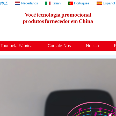
日本語
Nederlands
Italian
Português
Español
Você
tecnologia
promocional
produtos
fornecedor
em
China
Tour pela Fábrica
Contate-Nos
Notícia
P