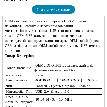
MOQ: 100шт
Свяжитесь с нами
OEM Логотип металлический брелок USB 2.0 флэш-
накопитель Pendrive с логотипом компании
мода
дизайн помады
форма
USB
вспышка
привод
, мода
дизайн
OEM
USB
вспышка
привод
производитель,
используемый
как
продвижение
подарок,
OEM
любой
форма,
OEM
любой
логотип,
OEM
любой
вместимость
USB
имеется
в наличии.
Товар
Descrption
OEM ЛОГОТИП металлический USB
Товар
название
флэш-накопитель Pendrive
материал
металл
Вместимость
4GB 8GB 丨 丨 16GB 32GB 丨 丨
64GB
чип
Sandisk
, Hynix, Chipbank, Toshiba
Интерфейс
Тип
USB
2,0
& Амп;
3.0
USB
2,0
р
&
10-30
M / S, 4-15
МИЗ
Амп;
W
скорость
USB
3.
0
р
&