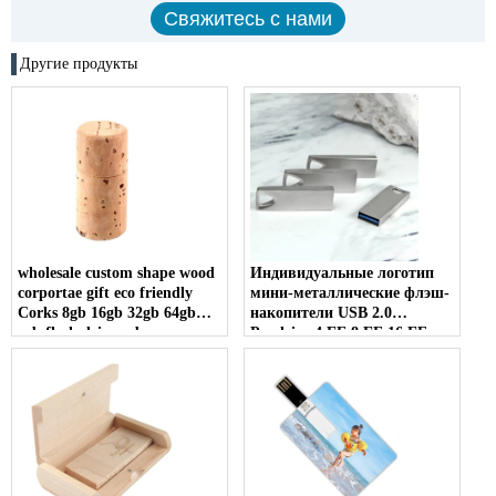
Другие продукты
wholesale custom shape wood
Индивидуальные логотип
corportae gift eco friendly
мини-металлические флэш-
Corks 8gb 16gb 32gb 64gb
накопители USB 2.0
usb flash drive usb memory
Pendrive 4 ГБ 8 ГБ 16 ГБ
stick
для рекламных подарков