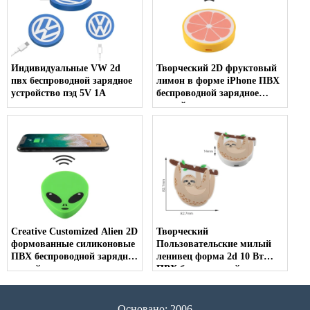
Индивидуальные VW 2d
Творческий 2D фруктовый
пвх беспроводной зарядное
лимон в форме iPhone ПВХ
устройство пэд 5V 1A
беспроводной зарядное
устройство с логотипом
Creative Customized Alien 2D
Творческий
формованные силиконовые
Пользовательские милый
ПВХ беспроводной зарядное
ленивец форма 2d 10 Вт
устройство площадку
ПВХ беспроводной зарядки
площадку
Основано: 2006