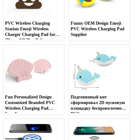
PVC Wireless Charging
Funny OEM Design Emoji
Station Emoji Wireless
PVC Wireless Charging Pad
Charger Charging Pad for
Supplier
iPhone 8/8 Plus/X Samsung
Qi-Enabled Devices (Poop)
Fun Personalized Design
Подгонянный кит
Customized Branded PVC
сформировал 2D пусковую
Wireless Charging Pad
площадку беспроволочной
Supplier
PVC совместимую с
Smartphones