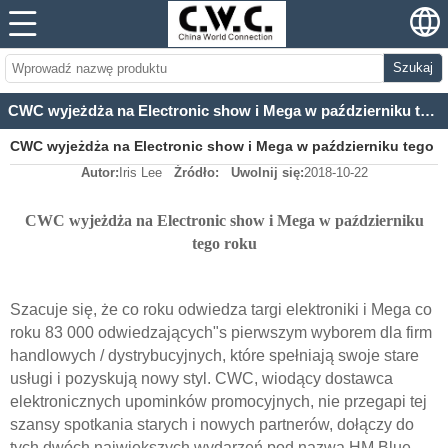
Szukaj
CWC wyjeżdża na Electronic show i Mega w październiku tego roku
CWC wyjeżdża na Electronic show i Mega w październiku tego
Autor:
Iris Lee
Źródło:
Uwolnij się:
2018-10-22
roku
CWC wyjeżdża na Electronic show i Mega w październiku
tego roku
Szacuje się, że co roku odwiedza targi elektroniki i Mega co
roku 83 000 odwiedzających
"
s pierwszym wyborem dla firm
handlowych / dystrybucyjnych, które spełniają swoje stare
usługi i pozyskują nowy styl. CWC, wiodący dostawca
elektronicznych upominków promocyjnych, nie przegapi tej
szansy spotkania starych i nowych partnerów, dołączy do
tych dwóch największych wydarzeń pod nazwą HM Blue