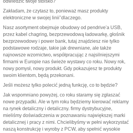
odwiedzić twoje stoisko?
"
Zakładam, że czytasz to, ponieważ masz produkty
elektroniczne w swojej linii
"
dlaczego.
Nasz asortyment obejmuje obudowy od pendrive'a USB,
przez kabel chagring, bezprzewodową ładowarkę, głośnik
bezprzewodowy i power bank, tutaj znajdziesz nie tylko
podstawowe rodzaje, takie jak drewniane, ale także
najnowsze wzornictwo, współpracując z najsilniejszymi
firmami w Europie nas świeże wystawy co roku. Nowy rok,
nowy pomysł, nowy produkt. Gdy pokazujesz te produkty
swoim klientom, będą przekonani.
Jeśli możesz tylko polecić jedną funkcję, co to będzie?
Jak wspomniano powyżej, co roku staramy się zgłaszać
nowe przypadki. Ale w tym roku będziemy kierować reklamy
na rynek detaliczny i detaliczny. firmy dystrybucyjne,
mieliśmy doświadczenia w poznawaniu największej marki
detalicznej i pracy z nimi. Chcielibyśmy w pełni wykorzystać
naszą konstrukcję i wyroby z PCW, aby spełnić wysokie