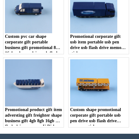
Custom pvc car shape
Promotional corporate gift
corporate gift portable
usb item portable usb pen
business gift promotional 8gb
drive usb flash drive memory
16gb usb pen drive usb flash
stick
drive memory stick
Promotional product gift item
Custom shape promotional
adversting gift freighter shape
corporate gift portable usb
business gift 4gb 8gb 16gb usb
pen drive usb flash drive
flash drive memory U Disk
memory stick