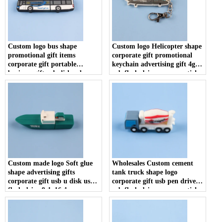
Custom logo bus shape
Custom logo Helicopter shape
promotional gift items
corporate gift promotional
corporate gift portable
keychain advertising gift 4gb
business gift usb disk usb
usb flash drive memory stick
flash drive memory stick
u disk
Custom made logo Soft glue
Wholesales Custom cement
shape advertising gifts
tank truck shape logo
corporate gift usb u disk usb
corporate gift usb pen drive
flash drive 8gb 16gb memory
usb flash drive memory stick
stick
U disk