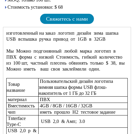
Стоимость установки: $ 68
Свяжитесь с нами
изготовленный на заказ
логотип
дизайн
зима
шапка
USB
вспышка
ручка
привод
от
1GB
в
32GB
Мы
Можно
подгонянный
любой
марка
логотип
в
ПВХ
форма
с
низкий
Стоимость,
гибкий
количество
из
100 шт,
частный
плесень
обвинять
только
$
38,
вы
Можно
иметь
ваш
своя
заклеймили
один.
Пользовательский дизайн логотипа
Товар
зимняя шапка формы USB флэш-
название
накопитель от 1 ГБ до 32 ГБ
материал
ПВХ
Вместимость
4GB / 8GB / 16GB / 32GB
чип
иметь
прошло
H2
тестовое задание
Tnterface
USB
2,0
& Амп;
3.0
Type-C
USB
2,0
р
&