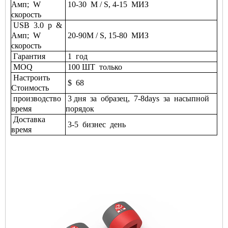
Амп;
W
10-30
M / S, 4-15
МИЗ
скорость
USB
3.0
р
&
Амп;
W
20-90M / S, 15-80
МИЗ
скорость
Гарантия
1
год
MOQ
100 ШТ
только
Настроить
$
68
Стоимость
производство
3 дня
за
образец,
7-8days
за
насыпной
время
порядок
Доставка
3-5
бизнес
день
время