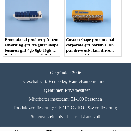
Promotional product gift item
Custom shape promotional
adversting gift freighter shape
corporate gift portable usb
business gift 4gb 8gb 16gb usb
pen drive usb flash drive
flash drive memory U Disk
memory stick
Gegründet: 2006
Geschäftsart: Hersteller, Handelsunternehmen
Eigentümer: Privatbesitzer
Mitarbeiter insgesamt: 51-100 Personen
Produktzertifizierung: CE / FCC / ROHS-Zertifizierung
Seitenverzeichnis
LLms
LLms voll