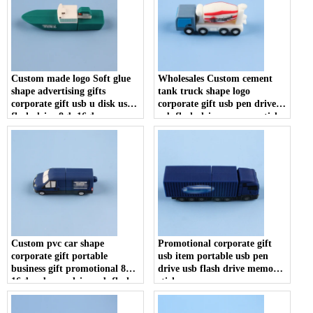
Custom made logo Soft glue
Wholesales Custom cement
shape advertising gifts
tank truck shape logo
corporate gift usb u disk usb
corporate gift usb pen drive
flash drive 8gb 16gb memory
usb flash drive memory stick
stick
U disk
Custom pvc car shape
Promotional corporate gift
corporate gift portable
usb item portable usb pen
business gift promotional 8gb
drive usb flash drive memory
16gb usb pen drive usb flash
stick
drive memory stick