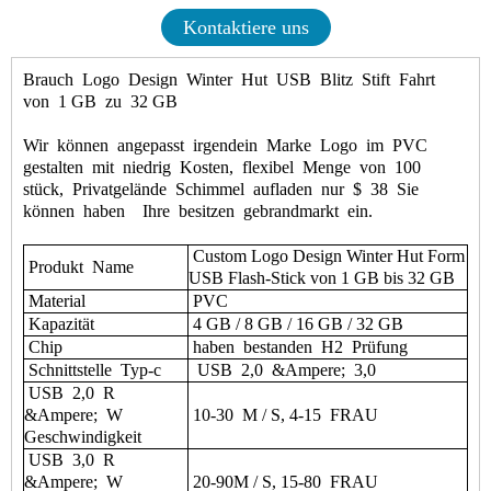
Kontaktiere uns
Brauch
Logo
Design
Winter
Hut
USB
Blitz
Stift
Fahrt
von
1 GB
zu
32 GB
Wir
können
angepasst
irgendein
Marke
Logo
im
PVC
gestalten
mit
niedrig
Kosten,
flexibel
Menge
von
100
stück,
Privatgelände
Schimmel
aufladen
nur
$
38
Sie
können
haben
Ihre
besitzen
gebrandmarkt
ein.
Custom Logo Design Winter Hut Form
Produkt
Name
USB Flash-Stick von 1 GB bis 32 GB
Material
PVC
Kapazität
4 GB / 8 GB / 16 GB / 32 GB
Chip
haben
bestanden
H2
Prüfung
Schnittstelle
Typ-c
USB
2,0
&Ampere;
3,0
USB
2,0
R
&Ampere;
W
10-30
M / S, 4-15
FRAU
Geschwindigkeit
USB
3,0
R
&Ampere;
W
20-90M / S, 15-80
FRAU