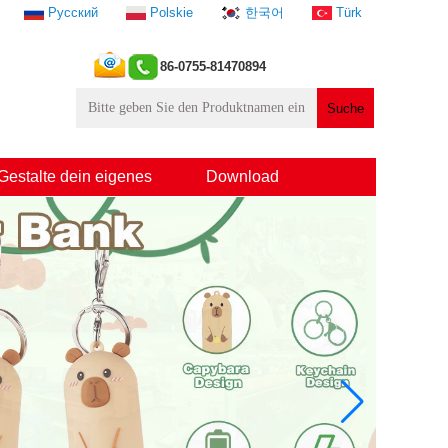
Русский
Polskie
한국어
Türk
86-0755-81470894
Gestalte dein eigenes
Download