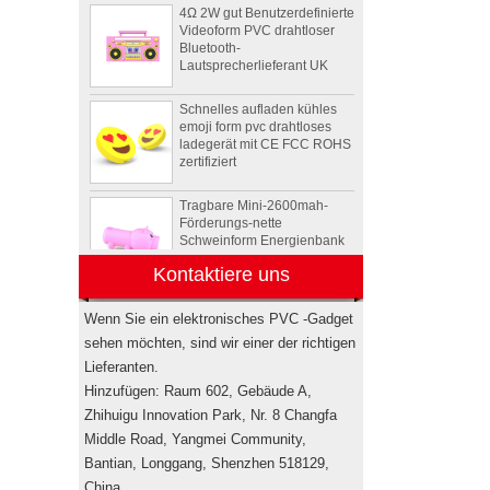
Videoform PVC drahtloser
Bluetooth-
Lautsprecherlieferant UK
Schnelles aufladen kühles
emoji form pvc drahtloses
ladegerät mit CE FCC ROHS
zertifiziert
Tragbare Mini-2600mah-
Förderungs-nette
Schweinform Energienbank
mit Li-Polymer-Batterie
Kontaktiere uns
Tier Schildkröte Form OEM
PVC 4 GB 8 GB 16 GB USB
2.0 Flash-Laufwerk Hersteller
Wenn Sie ein elektronisches PVC -Gadget
sehen möchten, sind wir einer der richtigen
Lieferanten.
Drahtlose bluetooth
Hinzufügen: Raum 602, Gebäude A,
Lautsprecher der
kundenspezifischen
Zhihuigu Innovation Park, Nr. 8 Changfa
Rockstar-
Middle Road, Yangmei Community,
Energiegetränkflasche
Minilautsprecher USA
Bantian, Longgang, Shenzhen 518129,
China.