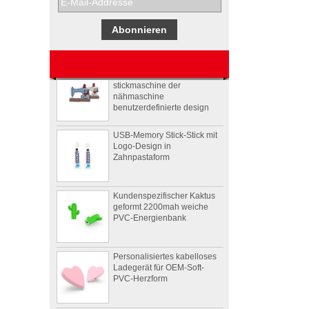
Werbegeschenkboxen von
Pepsi
Usb-stick usb-stick
stickmaschine der
nähmaschine
benutzerdefinierte design
USB-Memory Stick-Stick mit
Logo-Design in
Zahnpastaform
Kundenspezifischer Kaktus
geformt 2200mah weiche
PVC-Energienbank
Personalisiertes kabelloses
Ladegerät für OEM-Soft-
PVC-Herzform
4Ω 2W gut Benutzerdefinierte