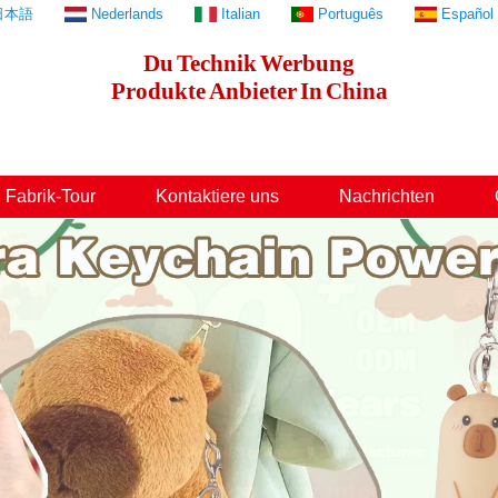
日本語
Nederlands
Italian
Português
Español
Du
Technik
Werbung
Produkte
Anbieter
In
China
Fabrik-Tour
Kontaktiere uns
Nachrichten