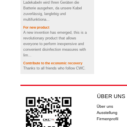
Batterie ausgehen, da unsere Kabel
Videoform PVC drahtloser
zuverlässig, langlebig und
Bluetooth-
Lautsprecherlieferant UK
multifunktiona...
For new product
Schnelles aufladen kühles
A new invention has emerged, this is a
emoji form pvc drahtloses
revolutionary product that allows
ladegerät mit CE FCC ROHS
zertifiziert
everyone to perform inexpensive and
convenient disinfection measures with
Tragbare Mini-2600mah-
lim...
Förderungs-nette
Contribute to the economic recovery
Schweinform Energienbank
Thanks to all friends who follow CWC.
mit Li-Polymer-Batterie
Thank you for your continued support. In
view of the gradual control of the global
Tier Schildkröte Form OEM
PVC 4 GB 8 GB 16 GB USB
epidemic, CWC has contributed...
2.0 Flash-Laufwerk Hersteller
LEGO USB DATE KABEL
LEGO&ensp;USB&ensp;DATUM&ensp;K
ÜBER UNS
ABEL
Drahtlose bluetooth
Lautsprecher der
Lego&ensp;Ziegelsteine&ensp;sind&ens
Über uns
kundenspezifischen
p;Lieblingsspielzeug für Kinder. Die
Rockstar-
Ausstellung
plaktischen Blöcke haben an einem Ende
Energiegetränkflasche
Firmenprofil
...
Minilautsprecher USA