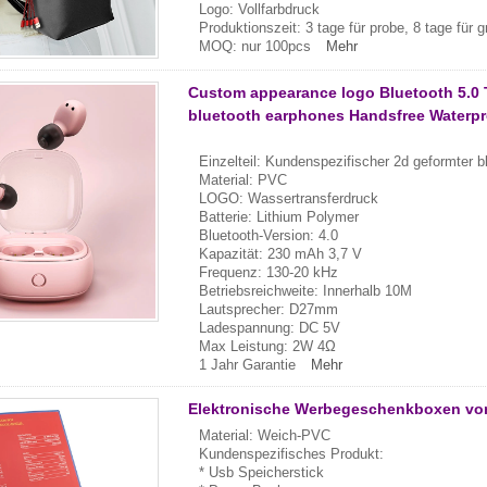
Logo: Vollfarbdruck
Produktionszeit: 3 tage für probe, 8 tage für 
MOQ: nur 100pcs
Mehr
Custom appearance logo Bluetooth 5.0
bluetooth earphones Handsfree Waterpr
Einzelteil: Kundenspezifischer 2d geformter b
Material: PVC
LOGO: Wassertransferdruck
Batterie: Lithium Polymer
Bluetooth-Version: 4.0
Kapazität: 230 mAh 3,7 V
Frequenz: 130-20 kHz
Betriebsreichweite: Innerhalb 10M
Lautsprecher: D27mm
Ladespannung: DC 5V
Max Leistung: 2W 4Ω
1 Jahr Garantie
Mehr
Elektronische Werbegeschenkboxen vo
Material: Weich-PVC
Kundenspezifisches Produkt:
* Usb Speicherstick