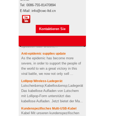
Elektronische
Werbegeschenkboxen von
Tel: 0086-755-81470894
Pepsi
E-Mail: info@cwc-ltd.cn
Markenautorisierung
Markenautorisierung Werbeartikel sind
Usb-stick usb-stick
Markenprodukte, wenn sie den
stickmaschine der
Kontaktieren Sie
Seetransport für den Import
nähmaschine
übernehmen"s durch Ihre eigene
benutzerdefinierte design
mich jetzt
Spedition oder unsere,...
USB-Memory Stick-Stick mit
Anti-epidemic supplies update
Logo-Design in
As the epidemic has become more
Zahnpastaform
severe, in order to support the people of
the world to win a great victory in this
viral battle, we now not only sell ...
Kundenspezifischer Kaktus
geformt 2200mah weiche
Lollipop Wireless-Ladegerät
PVC-Energienbank
Lutscher&ensp;Kabellos&ensp;Ladegerät
Das kabellose Aufladen von Lutschern
mit Lollipop-Form unterstützt das
Personalisiertes kabelloses
kabellose Aufladen. Jetzt bietet der Ma...
Ladegerät für OEM-Soft-
PVC-Herzform
Kundenspezifisches Multi-USB-Kabel
Kabel Mit unseren kundenspezifischen
Ladekabeln wird Ihren Geräten die
4Ω 2W gut Benutzerdefinierte