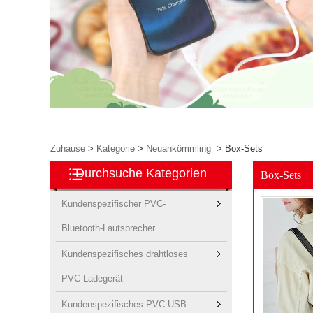
Zuhause
>
Kategorie
>
Neuankömmling
>
Box-Sets
Durchsuche Kategorien
Box-Sets
Kundenspezifischer PVC-
Bluetooth-Lautsprecher
Kundenspezifisches drahtloses
PVC-Ladegerät
Kundenspezifisches PVC USB-