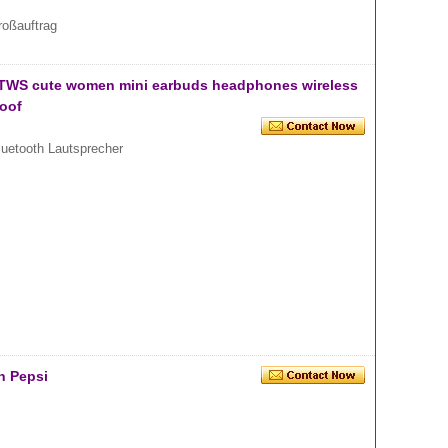
großauftrag
 TWS cute women mini earbuds headphones wireless
oof
luetooth Lautsprecher
n Pepsi