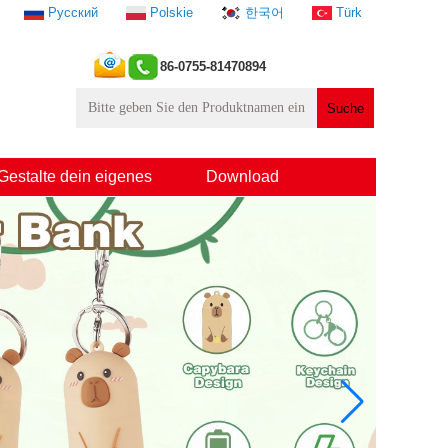
Русский
Polskie
한국어
Türk
86-0755-81470894
Gestalte dein eigenes
Download