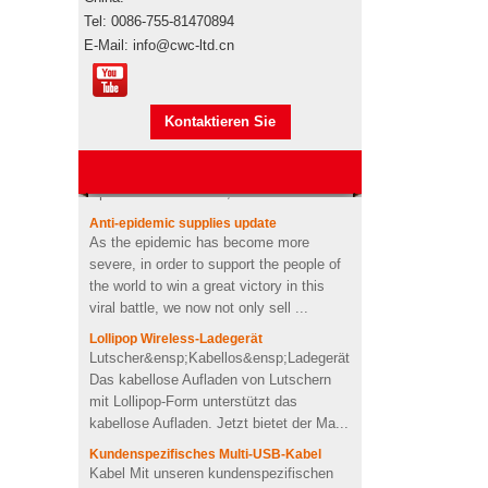
Elektronische
Werbegeschenkboxen von
Tel: 0086-755-81470894
Pepsi
E-Mail: info@cwc-ltd.cn
Markenautorisierung
Markenautorisierung Werbeartikel sind
Usb-stick usb-stick
Markenprodukte, wenn sie den
stickmaschine der
Kontaktieren Sie
Seetransport für den Import
nähmaschine
übernehmen"s durch Ihre eigene
benutzerdefinierte design
mich jetzt
Spedition oder unsere,...
USB-Memory Stick-Stick mit
Anti-epidemic supplies update
Logo-Design in
As the epidemic has become more
Zahnpastaform
severe, in order to support the people of
the world to win a great victory in this
viral battle, we now not only sell ...
Kundenspezifischer Kaktus
geformt 2200mah weiche
Lollipop Wireless-Ladegerät
PVC-Energienbank
Lutscher&ensp;Kabellos&ensp;Ladegerät
Das kabellose Aufladen von Lutschern
mit Lollipop-Form unterstützt das
Personalisiertes kabelloses
kabellose Aufladen. Jetzt bietet der Ma...
Ladegerät für OEM-Soft-
PVC-Herzform
Kundenspezifisches Multi-USB-Kabel
Kabel Mit unseren kundenspezifischen
Ladekabeln wird Ihren Geräten die
4Ω 2W gut Benutzerdefinierte