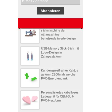
Werbegeschenkboxen von
Pepsi
Usb-stick usb-stick
stickmaschine der
nähmaschine
benutzerdefinierte design
USB-Memory Stick-Stick mit
Logo-Design in
Zahnpastaform
Kundenspezifischer Kaktus
geformt 2200mah weiche
PVC-Energienbank
Personalisiertes kabelloses
Ladegerät für OEM-Soft-
PVC-Herzform
4Ω 2W gut Benutzerdefinierte