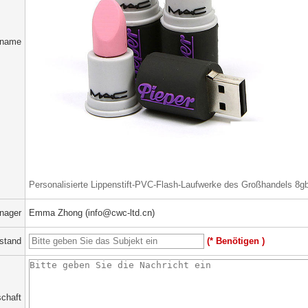
tname
Personalisierte Lippenstift-PVC-Flash-Laufwerke des Großhandels 8g
nager
Emma Zhong (info@cwc-ltd.cn)
stand
(* Benötigen )
chaft