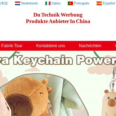
日本語
Nederlands
Italian
Português
Español
Du
Technik
Werbung
Produkte
Anbieter
In
China
Fabrik-Tour
Kontaktiere uns
Nachrichten