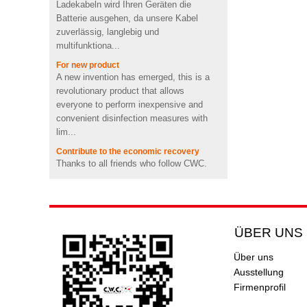
Batterie ausgehen, da unsere Kabel
Videoform PVC drahtloser
zuverlässig, langlebig und
Bluetooth-
Lautsprecherlieferant UK
multifunktiona...
For new product
Schnelles aufladen kühles
A new invention has emerged, this is a
emoji form pvc drahtloses
revolutionary product that allows
ladegerät mit CE FCC ROHS
zertifiziert
everyone to perform inexpensive and
convenient disinfection measures with
Tragbare Mini-2600mah-
lim...
Förderungs-nette
Contribute to the economic recovery
Schweinform Energienbank
Thanks to all friends who follow CWC.
mit Li-Polymer-Batterie
Thank you for your continued support. In
view of the gradual control of the global
Tier Schildkröte Form OEM
PVC 4 GB 8 GB 16 GB USB
epidemic, CWC has contributed...
2.0 Flash-Laufwerk Hersteller
LEGO USB DATE KABEL
LEGO&ensp;USB&ensp;DATUM&ensp;K
ÜBER UNS
ABEL
Drahtlose bluetooth
Lautsprecher der
Lego&ensp;Ziegelsteine&ensp;sind&ens
Über uns
kundenspezifischen
p;Lieblingsspielzeug für Kinder. Die
Rockstar-
Ausstellung
plaktischen Blöcke haben an einem Ende
Energiegetränkflasche
Firmenprofil
...
Minilautsprecher USA