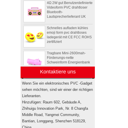
Videoform PVC drahtloser
Bluetooth-
Lautsprecherlieferant UK
Schnelles aufladen kühles
emoji form pvc drahtloses
ladegerät mit CE FCC ROHS
zertifiziert
Tragbare Mini-2600mah-
Förderungs-nette
Schweinform Energienbank
mit Li-Polymer-Batterie
Kontaktiere uns
Tier Schildkröte Form OEM
PVC 4 GB 8 GB 16 GB USB
2.0 Flash-Laufwerk Hersteller
Wenn Sie ein elektronisches PVC -Gadget
sehen möchten, sind wir einer der richtigen
Lieferanten.
Drahtlose bluetooth
Hinzufügen: Raum 602, Gebäude A,
Lautsprecher der
kundenspezifischen
Zhihuigu Innovation Park, Nr. 8 Changfa
Rockstar-
Middle Road, Yangmei Community,
Energiegetränkflasche
Minilautsprecher USA
Bantian, Longgang, Shenzhen 518129,
China.