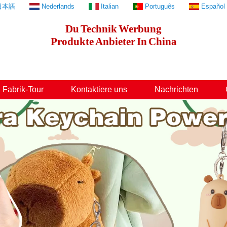
日本語
Nederlands
Italian
Português
Español
Du
Technik
Werbung
Produkte
Anbieter
In
China
Fabrik-Tour
Kontaktiere uns
Nachrichten