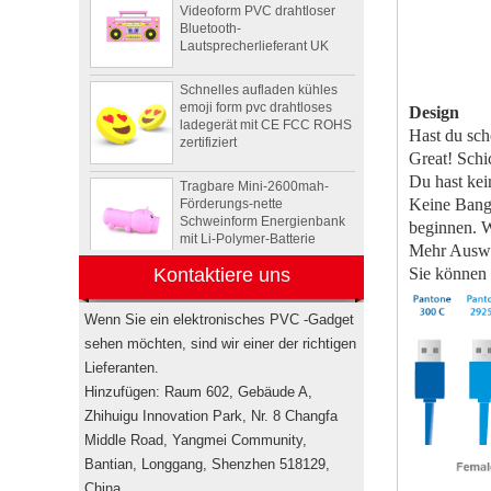
Lautsprecherlieferant UK
Schnelles aufladen kühles
emoji form pvc drahtloses
ladegerät mit CE FCC ROHS
Design
zertifiziert
Hast du sc
G
reat! Schi
Tragbare Mini-2600mah-
Förderungs-nette
Du hast ke
Schweinform Energienbank
Keine Bange
mit Li-Polymer-Batterie
beginnen. W
Mehr Auswah
Tier Schildkröte Form OEM
PVC 4 GB 8 GB 16 GB USB
Sie können 
Kontaktiere uns
2.0 Flash-Laufwerk Hersteller
Wenn Sie ein elektronisches PVC -Gadget
sehen möchten, sind wir einer der richtigen
Drahtlose bluetooth
Lieferanten.
Lautsprecher der
kundenspezifischen
Hinzufügen: Raum 602, Gebäude A,
Rockstar-
Zhihuigu Innovation Park, Nr. 8 Changfa
Energiegetränkflasche
Minilautsprecher USA
Middle Road, Yangmei Community,
Bantian, Longgang, Shenzhen 518129,
Elektronische
Werbegeschenkboxen von
China.