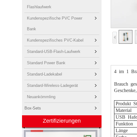
Flashlaufwerk
Kundenspezifische PVC Power
Bank
Kundenspezifisches PVC-Kabel
Standard-USB-Flash-Laufwerk
Standard Power Bank
4
im
1
Bra
Standard-Ladekabel
Brauch
gest
Standard-Wireless-Ladegerät
Geschenke,
Neuankömmling
Produkt
St
Box-Sets
Material
USB
Hafe
Zertifizierungen
Funktion
Länge