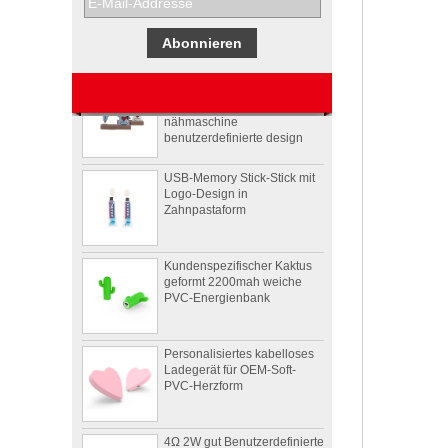
Pepsi
Usb-stick usb-stick
stickmaschine der
nähmaschine
benutzerdefinierte design
USB-Memory Stick-Stick mit
Logo-Design in
Zahnpastaform
Kundenspezifischer Kaktus
geformt 2200mah weiche
PVC-Energienbank
Personalisiertes kabelloses
Ladegerät für OEM-Soft-
PVC-Herzform
4Ω 2W gut Benutzerdefinierte
Videoform PVC drahtloser
Bluetooth-