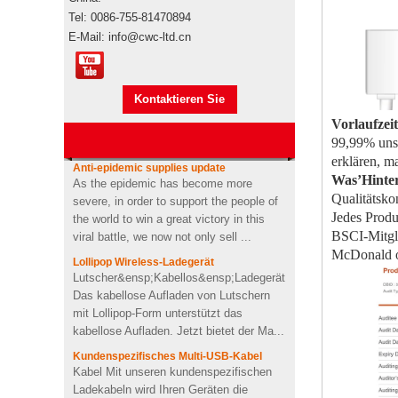
Pepsi
Tel: 0086-755-81470894
Markenautorisierung
E-Mail: info@cwc-ltd.cn
Markenautorisierung Werbeartikel sind
Usb-stick usb-stick
Markenprodukte, wenn sie den
stickmaschine der
Seetransport für den Import
nähmaschine
Kontaktieren Sie
übernehmen"s durch Ihre eigene
benutzerdefinierte design
Spedition oder unsere,...
Vorlaufzeit
mich jetzt
USB-Memory Stick-Stick mit
99,99% unse
Anti-epidemic supplies update
Logo-Design in
As the epidemic has become more
erklären, m
Zahnpastaform
severe, in order to support the people of
Was
’
Hinte
the world to win a great victory in this
Qualitätskon
viral battle, we now not only sell ...
Jedes Produ
Kundenspezifischer Kaktus
geformt 2200mah weiche
BSCI-Mitgli
Lollipop Wireless-Ladegerät
PVC-Energienbank
McDonald od
Lutscher&ensp;Kabellos&ensp;Ladegerät
Das kabellose Aufladen von Lutschern
mit Lollipop-Form unterstützt das
Personalisiertes kabelloses
kabellose Aufladen. Jetzt bietet der Ma...
Ladegerät für OEM-Soft-
PVC-Herzform
Kundenspezifisches Multi-USB-Kabel
Kabel Mit unseren kundenspezifischen
Ladekabeln wird Ihren Geräten die
4Ω 2W gut Benutzerdefinierte
Batterie ausgehen, da unsere Kabel
Videoform PVC drahtloser