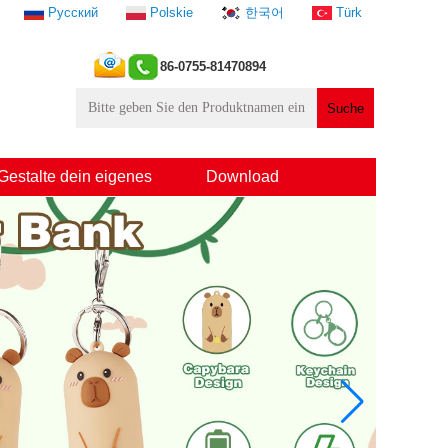
Русский
Polskie
한국어
Türk
86-0755-81470894
Gestalte dein eigenes
Download