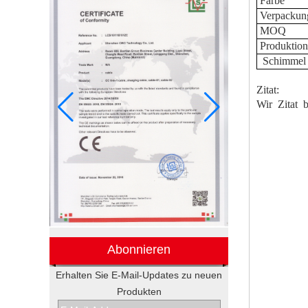
Farbe
Verpackun
MOQ
Produktion
Schimmel
Zitat:
Wir
Zitat
b
Abonnieren
Erhalten Sie E-Mail-Updates zu neuen
Elektronische
Produkten
Werbegeschenkboxen von