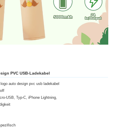
Design PVC USB-Ladekabel
te logo auto design pvc usb ladekabel
off
ro-USB, Typ-C, iPhone Lightning,
digkeit
pezifisch