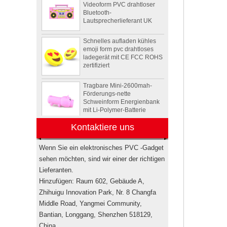
Bluetooth-
Lautsprecherlieferant UK
Schnelles aufladen kühles
emoji form pvc drahtloses
ladegerät mit CE FCC ROHS
zertifiziert
Tragbare Mini-2600mah-
Förderungs-nette
Schweinform Energienbank
mit Li-Polymer-Batterie
Tier Schildkröte Form OEM
Kontaktiere uns
PVC 4 GB 8 GB 16 GB USB
2.0 Flash-Laufwerk Hersteller
Wenn Sie ein elektronisches PVC -Gadget
sehen möchten, sind wir einer der richtigen
Drahtlose bluetooth
Lieferanten.
Lautsprecher der
kundenspezifischen
Hinzufügen: Raum 602, Gebäude A,
Rockstar-
Zhihuigu Innovation Park, Nr. 8 Changfa
Energiegetränkflasche
Minilautsprecher USA
Middle Road, Yangmei Community,
Bantian, Longgang, Shenzhen 518129,
Elektronische
Werbegeschenkboxen von
China.