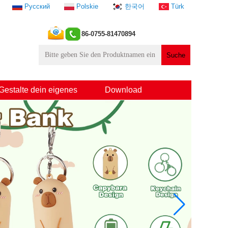
Русский
Polskie
한국어
Türk
86-0755-81470894
Gestalte dein eigenes
Download