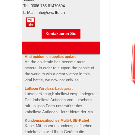
Pepsi
Tel: 0086-755-81470894
Markenautorisierung
E-Mail: info@cwc-ltd.cn
Markenautorisierung Werbeartikel sind
Usb-stick usb-stick
Markenprodukte, wenn sie den
stickmaschine der
Seetransport für den Import
nähmaschine
Kontaktieren Sie
übernehmen"s durch Ihre eigene
benutzerdefinierte design
Spedition oder unsere,...
mich jetzt
USB-Memory Stick-Stick mit
Anti-epidemic supplies update
Logo-Design in
As the epidemic has become more
Zahnpastaform
severe, in order to support the people of
the world to win a great victory in this
viral battle, we now not only sell ...
Kundenspezifischer Kaktus
geformt 2200mah weiche
Lollipop Wireless-Ladegerät
PVC-Energienbank
Lutscher&ensp;Kabellos&ensp;Ladegerät
Das kabellose Aufladen von Lutschern
mit Lollipop-Form unterstützt das
Personalisiertes kabelloses
kabellose Aufladen. Jetzt bietet der Ma...
Ladegerät für OEM-Soft-
PVC-Herzform
Kundenspezifisches Multi-USB-Kabel
Kabel Mit unseren kundenspezifischen
Ladekabeln wird Ihren Geräten die
4Ω 2W gut Benutzerdefinierte
Batterie ausgehen, da unsere Kabel
Videoform PVC drahtloser