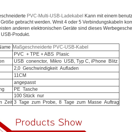
schneiderte
PVC-Multi-USB-Ladekabel
Kann mit einem benutz
 Größe gebracht werden. W
mit 4 oder 5 Verbindungskabeln ko
eisten anderen elektronischen Geräte sind dieses Werbegesch
s USB-Produkt.
ame
Maßgeschneiderte PVC-USB-Kabel
PVC
+ TPE + ABS
Plasic
en
USB
conenctor,
Mikro
USB, Typ C, iPhone
Blitz
2,0
Geschwindigkeit
Aufladen
11CM
angepasst
ng
PE
Tasche
100 Stück
nur
n
Zeit
3
Tage
zum
Probe,
8
Tage
zum
Masse
Auftrag