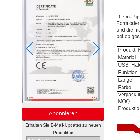
Die maßge
Form oder
und die m
beliebige
Produkt
N
Material
USB
Haf
Funktion
Länge
Farbe
Verpacku
MOQ
Produktio
Abonnieren
Erhalten Sie E-Mail-Updates zu neuen
Produkten
Elektronische
Werbegeschenkboxen von