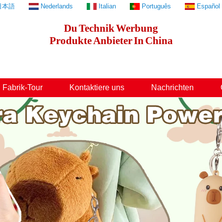
日本語
Nederlands
Italian
Português
Español
Du
Technik
Werbung
Produkte
Anbieter
In
China
Fabrik-Tour
Kontaktiere uns
Nachrichten