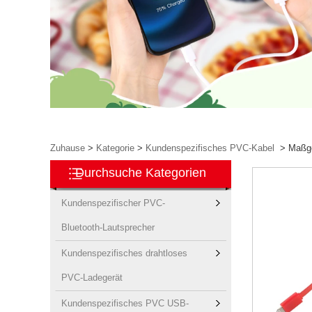
Zuhause
>
Kategorie
>
Kundenspezifisches PVC-Kabel
>
Maßge
Durchsuche Kategorien
Kundenspezifischer PVC-
Bluetooth-Lautsprecher
Kundenspezifisches drahtloses
PVC-Ladegerät
Kundenspezifisches PVC USB-