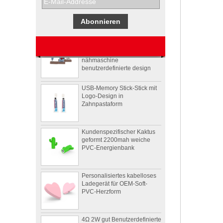
Pepsi
Usb-stick usb-stick
stickmaschine der
nähmaschine
benutzerdefinierte design
USB-Memory Stick-Stick mit
Logo-Design in
Zahnpastaform
Kundenspezifischer Kaktus
geformt 2200mah weiche
PVC-Energienbank
Personalisiertes kabelloses
Ladegerät für OEM-Soft-
PVC-Herzform
4Ω 2W gut Benutzerdefinierte
Videoform PVC drahtloser