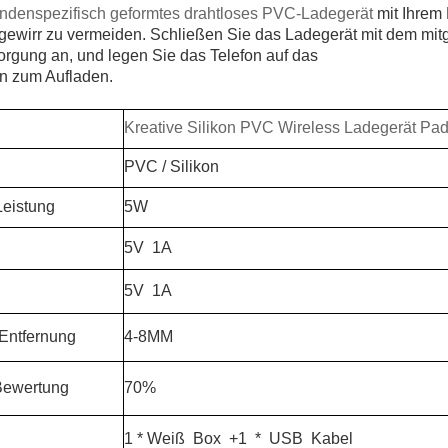
denspezifisch geformtes drahtloses PVC-Ladegerät
mit Ihrem
ewirr zu vermeiden. Schließen Sie das Ladegerät mit dem mitge
rgung an, und legen Sie das Telefon auf das
on zum Aufladen.
Kreative Silikon PVC Wireless Ladegerät Pa
PVC / Silikon
eistung
5W
5V
1A
5V
1A
ntfernung
4-8MM
ewertung
70%
1 * Weiß
Box
+1
*
USB
Kabel