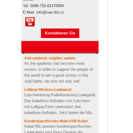
Werbegeschenkboxen von
Tel: 0086-755-81470894
Pepsi
E-Mail: info@cwc-ltd.cn
Markenautorisierung
Markenautorisierung Werbeartikel sind
Usb-stick usb-stick
Markenprodukte, wenn sie den
stickmaschine der
Seetransport für den Import
nähmaschine
Kontaktieren Sie
übernehmen"s durch Ihre eigene
benutzerdefinierte design
Spedition oder unsere,...
mich jetzt
USB-Memory Stick-Stick mit
Anti-epidemic supplies update
Logo-Design in
As the epidemic has become more
Zahnpastaform
severe, in order to support the people of
the world to win a great victory in this
viral battle, we now not only sell ...
Kundenspezifischer Kaktus
geformt 2200mah weiche
Lollipop Wireless-Ladegerät
PVC-Energienbank
Lutscher&ensp;Kabellos&ensp;Ladegerät
Das kabellose Aufladen von Lutschern
mit Lollipop-Form unterstützt das
Personalisiertes kabelloses
kabellose Aufladen. Jetzt bietet der Ma...
Ladegerät für OEM-Soft-
PVC-Herzform
Kundenspezifisches Multi-USB-Kabel
Kabel Mit unseren kundenspezifischen
Ladekabeln wird Ihren Geräten die
4Ω 2W gut Benutzerdefinierte
Batterie ausgehen, da unsere Kabel
Videoform PVC drahtloser