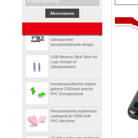
Werbegeschenkboxen von
Pepsi
Usb-stick usb-stick
stickmaschine der
nähmaschine
benutzerdefinierte design
USB-Memory Stick-Stick mit
Logo-Design in
Zahnpastaform
Kundenspezifischer Kaktus
geformt 2200mah weiche
PVC-Energienbank
Personalisiertes kabelloses
Ladegerät für OEM-Soft-
PVC-Herzform
4Ω 2W gut Benutzerdefinierte
Videoform PVC drahtloser