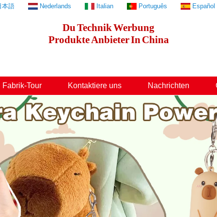
日本語
Nederlands
Italian
Português
Español
Du
Technik
Werbung
Produkte
Anbieter
In
China
Fabrik-Tour
Kontaktiere uns
Nachrichten