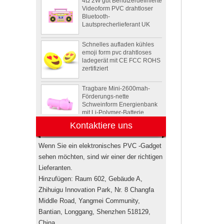
Bluetooth-
Lautsprecherlieferant UK
Schnelles aufladen kühles
emoji form pvc drahtloses
ladegerät mit CE FCC ROHS
zertifiziert
Tragbare Mini-2600mah-
Förderungs-nette
Schweinform Energienbank
mit Li-Polymer-Batterie
Tier Schildkröte Form OEM
Kontaktiere uns
PVC 4 GB 8 GB 16 GB USB
2.0 Flash-Laufwerk Hersteller
Wenn Sie ein elektronisches PVC -Gadget
sehen möchten, sind wir einer der richtigen
Drahtlose bluetooth
Lieferanten.
Lautsprecher der
Hinzufügen: Raum 602, Gebäude A,
kundenspezifischen
Rockstar-
Zhihuigu Innovation Park, Nr. 8 Changfa
Energiegetränkflasche
Middle Road, Yangmei Community,
Minilautsprecher USA
Bantian, Longgang, Shenzhen 518129,
Elektronische
China.