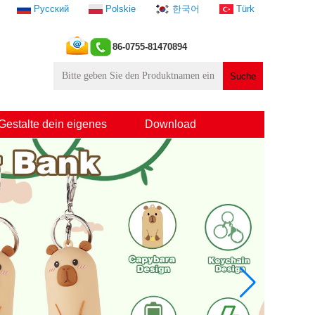
Русский
Polskie
한국어
Türk
86-0755-81470894
Gestalte dein eigenes
Download