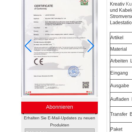
Kreativ
Kun
und Kabelg
Stromverso
Ladestati
Artikel
Material
Arbeiten
L
Eingang
Ausgabe
Aufladen
E
Abonnieren
Transfer
B
Erhalten Sie E-Mail-Updates zu neuen
Produkten
Elektronische
Paket