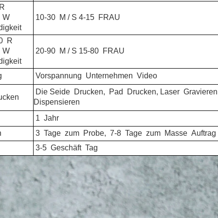
R
W
10-30
M / S 4-15
FRAU
igkeit
0
R
W
20-90
M / S 15-80
FRAU
igkeit
g
Vorspannung
Unternehmen
Video
Die Seide
Drucken,
Pad
Drucken, Laser
Gravieren,
ucken
Dispensieren
1
Jahr
n
3
Tage
zum
Probe,
7-8
Tage
zum
Masse
Auftrag
3-5
Geschäft
Tag