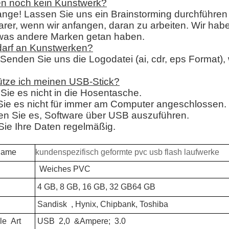
en noch kein Kunstwerk?
nge! Lassen Sie uns ein Brainstorming durchführen
arer, wenn wir anfangen, daran zu arbeiten. Wir hab
 was andere Marken getan haben.
darf an Kunstwerken?
 Senden Sie uns die Logodatei (ai, cdr, eps Format), 
tze ich meinen USB-Stick?
Sie es nicht in die Hosentasche.
ie es nicht für immer am Computer angeschlossen.
n Sie es, Software über USB auszuführen.
Sie Ihre Daten regelmäßig.
ame
kundenspezifisch geformte pvc usb flash laufwerke
Weiches PVC
4 GB, 8 GB, 16 GB, 32 GB
64 GB
Sandisk
, Hynix, Chipbank, Toshiba
le
Art
USB
2,0
&Ampere;
3.0