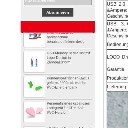
Pepsi
USB
2,0
&Ampere;
Geschwind
Usb-stick usb-stick
stickmaschine der
USB
3.
nähmaschine
&Ampere;
benutzerdefinierte design
Geschwind
USB-Memory Stick-Stick mit
Bedienun
Logo-Design in
Zahnpastaform
LOGO
Dr
Kundenspezifischer Kaktus
Garantie
geformt 2200mah weiche
PVC-Energienbank
Produktio
Lieferung
Personalisiertes kabelloses
Ladegerät für OEM-Soft-
PVC-Herzform
4Ω 2W gut Benutzerdefinierte
Videoform PVC drahtloser
Bluetooth-