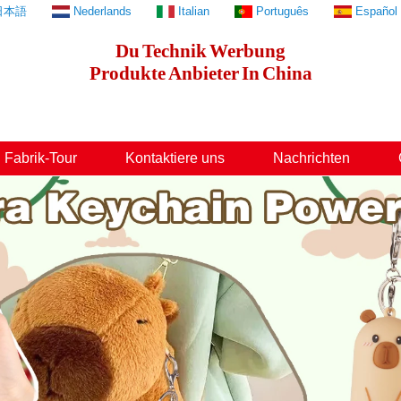
日本語
Nederlands
Italian
Português
Español
Du
Technik
Werbung
Produkte
Anbieter
In
China
Fabrik-Tour
Kontaktiere uns
Nachrichten