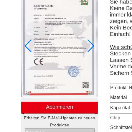
Sie hab
Keine Ba
immer kl
zeigen,
Kein Be
Einfach!
Wie schü
Stecken 
Lassen S
Vermeide
Sichern 
Produkt
N
Material
Abonnieren
Kapazität
Chip
Erhalten Sie E-Mail-Updates zu neuen
Elektronische
Produkten
Schnittstel
Werbegeschenkboxen von