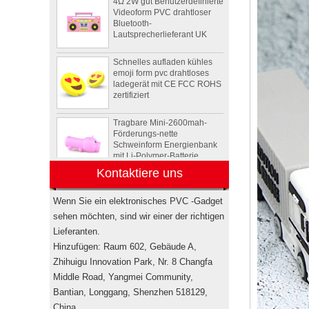
Lautsprecherlieferant UK
Schnelles aufladen kühles
emoji form pvc drahtloses
ladegerät mit CE FCC ROHS
zertifiziert
Tragbare Mini-2600mah-
Förderungs-nette
Schweinform Energienbank
mit Li-Polymer-Batterie
Tier Schildkröte Form OEM
PVC 4 GB 8 GB 16 GB USB
Kontaktiere uns
2.0 Flash-Laufwerk Hersteller
Wenn Sie ein elektronisches PVC -Gadget
sehen möchten, sind wir einer der richtigen
Drahtlose bluetooth
Lautsprecher der
Lieferanten.
kundenspezifischen
Hinzufügen: Raum 602, Gebäude A,
Rockstar-
Zhihuigu Innovation Park, Nr. 8 Changfa
Energiegetränkflasche
Minilautsprecher USA
Middle Road, Yangmei Community,
Bantian, Longgang, Shenzhen 518129,
Elektronische
Werbegeschenkboxen von
China.