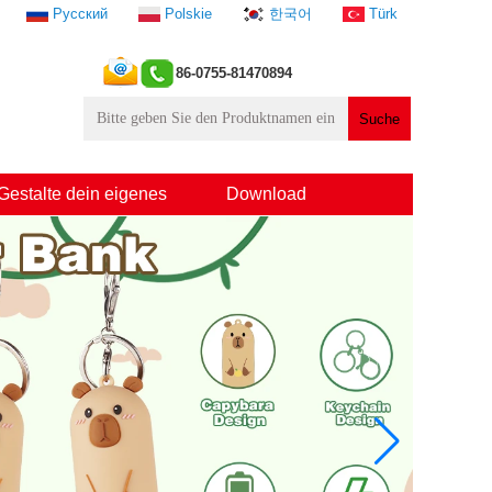
Русский
Polskie
한국어
Türk
86-0755-81470894
Gestalte dein eigenes
Download