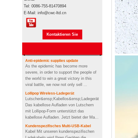
Pepsi
Tel: 0086-755-81470894
Markenautorisierung
E-Mail: info@cwc-ltd.cn
Markenautorisierung Werbeartikel sind
Usb-stick usb-stick
Markenprodukte, wenn sie den
stickmaschine der
Seetransport für den Import
nähmaschine
Kontaktieren Sie
übernehmen"s durch Ihre eigene
benutzerdefinierte design
Spedition oder unsere,...
mich jetzt
USB-Memory Stick-Stick mit
Anti-epidemic supplies update
Logo-Design in
As the epidemic has become more
Zahnpastaform
severe, in order to support the people of
the world to win a great victory in this
viral battle, we now not only sell ...
Kundenspezifischer Kaktus
geformt 2200mah weiche
Lollipop Wireless-Ladegerät
PVC-Energienbank
Lutscher&ensp;Kabellos&ensp;Ladegerät
Das kabellose Aufladen von Lutschern
mit Lollipop-Form unterstützt das
Personalisiertes kabelloses
kabellose Aufladen. Jetzt bietet der Ma...
Ladegerät für OEM-Soft-
PVC-Herzform
Kundenspezifisches Multi-USB-Kabel
Kabel Mit unseren kundenspezifischen
Ladekabeln wird Ihren Geräten die
4Ω 2W gut Benutzerdefinierte
Batterie ausgehen, da unsere Kabel
Videoform PVC drahtloser