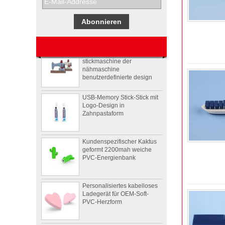
Werbegeschenkboxen von
Pepsi
Usb-stick usb-stick
stickmaschine der
nähmaschine
benutzerdefinierte design
USB-Memory Stick-Stick mit
Logo-Design in
Zahnpastaform
Kundenspezifischer Kaktus
geformt 2200mah weiche
PVC-Energienbank
Personalisiertes kabelloses
Ladegerät für OEM-Soft-
PVC-Herzform
4Ω 2W gut Benutzerdefinierte