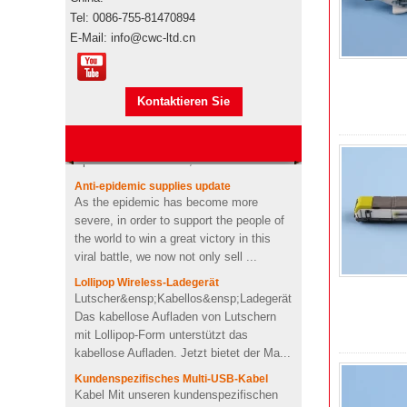
Elektronische
Werbegeschenkboxen von
Tel: 0086-755-81470894
Pepsi
E-Mail: info@cwc-ltd.cn
Markenautorisierung
Markenautorisierung Werbeartikel sind
Usb-stick usb-stick
Markenprodukte, wenn sie den
stickmaschine der
Kontaktieren Sie
Seetransport für den Import
nähmaschine
übernehmen"s durch Ihre eigene
benutzerdefinierte design
mich jetzt
Spedition oder unsere,...
USB-Memory Stick-Stick mit
Anti-epidemic supplies update
Logo-Design in
As the epidemic has become more
Zahnpastaform
severe, in order to support the people of
the world to win a great victory in this
viral battle, we now not only sell ...
Kundenspezifischer Kaktus
geformt 2200mah weiche
Lollipop Wireless-Ladegerät
PVC-Energienbank
Lutscher&ensp;Kabellos&ensp;Ladegerät
Das kabellose Aufladen von Lutschern
mit Lollipop-Form unterstützt das
Personalisiertes kabelloses
kabellose Aufladen. Jetzt bietet der Ma...
Ladegerät für OEM-Soft-
PVC-Herzform
Kundenspezifisches Multi-USB-Kabel
Kabel Mit unseren kundenspezifischen
Ladekabeln wird Ihren Geräten die
4Ω 2W gut Benutzerdefinierte