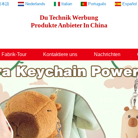
日本語
Nederlands
Italian
Português
Español
Du
Technik
Werbung
Produkte
Anbieter
In
China
Fabrik-Tour
Kontaktiere uns
Nachrichten