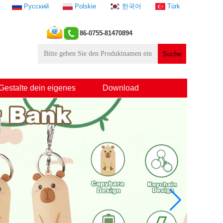
Русский
Polskie
한국어
Türk
86-0755-81470894
Gestalte dein eigenes
Download