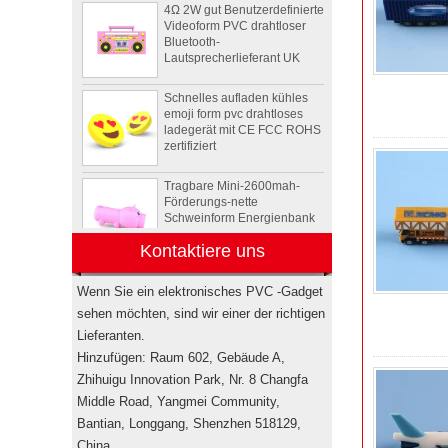
Videoform PVC drahtloser
Bluetooth-
Lautsprecherlieferant UK
Schnelles aufladen kühles
emoji form pvc drahtloses
ladegerät mit CE FCC ROHS
zertifiziert
Tragbare Mini-2600mah-
Förderungs-nette
Schweinform Energienbank
mit Li-Polymer-Batterie
Kontaktiere uns
Tier Schildkröte Form OEM
PVC 4 GB 8 GB 16 GB USB
2.0 Flash-Laufwerk Hersteller
Wenn Sie ein elektronisches PVC -Gadget
sehen möchten, sind wir einer der richtigen
Lieferanten.
Drahtlose bluetooth
Lautsprecher der
Hinzufügen: Raum 602, Gebäude A,
kundenspezifischen
Zhihuigu Innovation Park, Nr. 8 Changfa
Rockstar-
Middle Road, Yangmei Community,
Energiegetränkflasche
Minilautsprecher USA
Bantian, Longgang, Shenzhen 518129,
China.