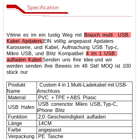
Vitrine
es
im
ein
lustig
Weg
mit
Brauch
multi
USB
Kabel
Apdaters.
EIN
völlig
angepasst
Apdaters
Karosserie,
und
Kabel,
Aufmachung
USB
Typ-c,
Mikro
USB,
und
Blitz
Kompatibel
4
im
1
USB
aufladen
Kabel.
Senden
uns
Ihre
Idee und
wir
werden
senden
Ihre
Beweis
im
48
Std!
MOQ
ist
100
stück
nur
Produkt
Custom 4 in 1 Multi-Ladekabel mit USB-
Name
Anschluss
Material
PVC
+ TPE + ABS
Plasic
USB
conenctor
Mikro
USB, Typ-C,
USB
Hafen
iPhone
Blitz
Funktion
2,0
Geschwindigkeit
aufladen
Länge
14CM
Farbe
angepasst
Verpackung
PE
Tasche