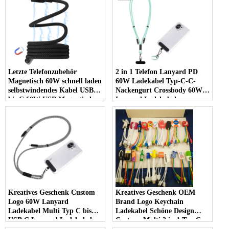
Letzte Telefonzubehör
2 in 1 Telefon Lanyard PD
Magnetisch 60W schnell laden
60W Ladekabel Typ-C-C-
selbstwindendes Kabel USB C
Nackengurt Crossbody 60W
bis C 60W USB Magnetische
Lanyard Ladekabel
Ladungskabel
Kreatives Geschenk Custom
Kreatives Geschenk OEM
Logo 60W Lanyard
Brand Logo Keychain
Ladekabel Multi Typ C bis
Ladekabel Schöne Design
USB C Lanyard Ladekabel
Cartoon Multi 3 in 1 Typ C