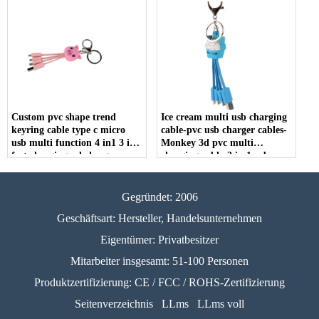
USB -Ladekabel
Custom pvc shape trend
Ice cream multi usb charging
keyring cable type c micro
cable-pvc usb charger cables-
usb multi function 4 in1 3 in1
Monkey 3d pvc multi
fast charging pd charger
charging cable-3 in 1 usb
keychain cable
charging cable
Gegründet: 2006
Geschäftsart: Hersteller, Handelsunternehmen
Eigentümer: Privatbesitzer
Mitarbeiter insgesamt: 51-100 Personen
Produktzertifizierung: CE / FCC / ROHS-Zertifizierung
Seitenverzeichnis
LLms
LLms voll