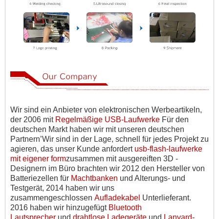
Wir sind ein Anbieter von elektronischen Werbeartikeln,
der 2006 mit
Regelmäßige USB-Laufwerke
Für den
deutschen Markt haben wir mit unseren deutschen
Partnern
’
Wir sind in der Lage, schnell für jedes Projekt zu
agieren, das unser Kunde anfordert
usb-flash-laufwerke
mit eigener form
zusammen mit ausgereiften 3D -
Designern im Büro brachten wir 2012 den Hersteller von
Batteriezellen für
Machtbanken
und Alterungs- und
Testgerät, 2014 haben wir uns
zusammengeschlossen
Aufladekabel
Unterlieferant.
2016 haben wir hinzugefügt
Bluetooth
Lautsprecher
und
drahtlose Ladegeräte
und
Lanyard-