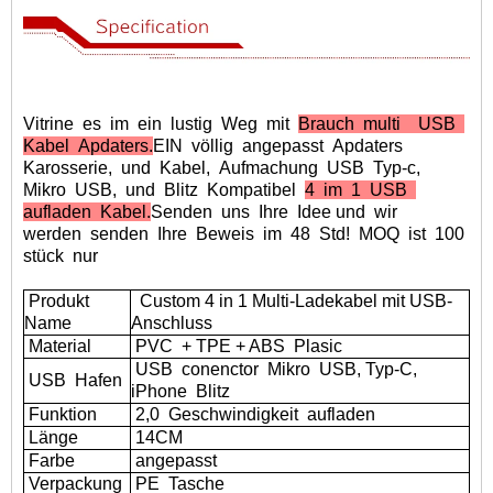
Vitrine
es
im
ein
lustig
Weg
mit
Brauch
multi
USB
Kabel
Apdaters.
EIN
völlig
angepasst
Apdaters
Karosserie,
und
Kabel,
Aufmachung
USB
Typ-c,
Mikro
USB,
und
Blitz
Kompatibel
4
im
1
USB
aufladen
Kabel
.
Senden
uns
Ihre
Idee und
wir
werden
senden
Ihre
Beweis
im
48
Std!
MOQ
ist
100
stück
nur
Produkt
Custom 4 in 1 Multi-Ladekabel mit USB-
Name
Anschluss
Material
PVC
+ TPE + ABS
Plasic
USB
conenctor
Mikro
USB, Typ-C,
USB
Hafen
iPhone
Blitz
Funktion
2,0
Geschwindigkeit
aufladen
Länge
14CM
Farbe
angepasst
Verpackung
PE
Tasche