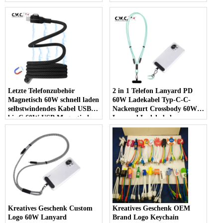
Doppelausgang 4 in 1 Multi -
Kabel Doppelausgang 4 in 1
Magnet -Ladekabel - Kopie -
Multi -Magnet -Ladungskabel
90T73B
Letzte Telefonzubehör
2 in 1 Telefon Lanyard PD
Magnetisch 60W schnell laden
60W Ladekabel Typ-C-C-
selbstwindendes Kabel USB C
Nackengurt Crossbody 60W
bis C 60W USB Magnetische
Lanyard Ladekabel
Ladungskabel
Kreatives Geschenk Custom
Kreatives Geschenk OEM
Logo 60W Lanyard
Brand Logo Keychain