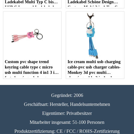
Ladekabel Multi Typ C bis
Ladekabel Schöne Design
USB C Lanyard Ladekabel
Cartoon Multi 3 in 1 Typ C
USB -Ladekabel
Custom pvc shape trend
Ice cream multi usb charging
keyring cable type c micro
cable-pvc usb charger cables-
usb multi function 4 in1 3 in1
Monkey 3d pvc multi
fast charging pd charger
charging cable-3 in 1 usb
keychain cable
charging cable
Gegründet: 2006
Geschäftsart: Hersteller, Handelsunternehmen
Eigentümer: Privatbesitzer
Mitarbeiter insgesamt: 51-100 Personen
Produktzertifizierung: CE / FCC / ROHS-Zertifizierung