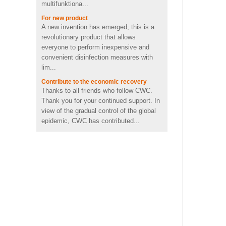
For new product
Schnelles aufladen kühles
A new invention has emerged, this is a
emoji form pvc drahtloses
revolutionary product that allows
ladegerät mit CE FCC ROHS
zertifiziert
everyone to perform inexpensive and
convenient disinfection measures with
Tragbare Mini-2600mah-
lim...
Förderungs-nette
Contribute to the economic recovery
Schweinform Energienbank
Thanks to all friends who follow CWC.
mit Li-Polymer-Batterie
Thank you for your continued support. In
view of the gradual control of the global
Tier Schildkröte Form OEM
PVC 4 GB 8 GB 16 GB USB
epidemic, CWC has contributed...
2.0 Flash-Laufwerk Hersteller
LEGO USB DATE KABEL
LEGO&ensp;USB&ensp;DATUM&ensp;K
ABEL
Drahtlose bluetooth
Lautsprecher der
Lego&ensp;Ziegelsteine&ensp;sind&ens
kundenspezifischen
p;Lieblingsspielzeug für Kinder. Die
Rockstar-
plaktischen Blöcke haben an einem Ende
Energiegetränkflasche
...
Minilautsprecher USA
Brand new products, interesting hand
sanitizer shells.
Brand new items, brand new products,
interesting hand sanitizer shells. Given