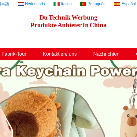
日本語
Nederlands
Italian
Português
Español
Du
Technik
Werbung
Produkte
Anbieter
In
China
Fabrik-Tour
Kontaktiere uns
Nachrichten