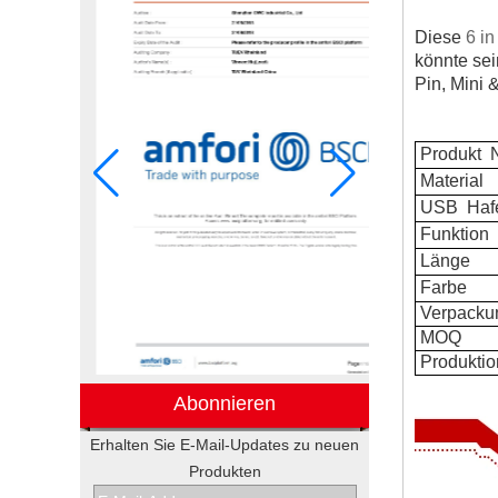
Diese
6 i
könnte sei
Pin, Mini 
Produkt
N
Material
USB
Haf
Funktion
Länge
Farbe
Verpacku
MOQ
Produktio
Abonnieren
Elektronische
Erhalten Sie E-Mail-Updates zu neuen
Werbegeschenkboxen von
Pepsi
Produkten