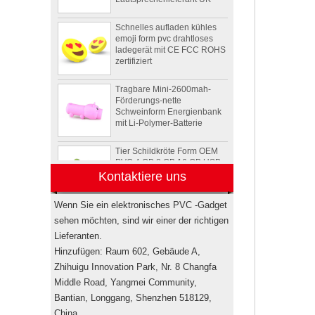
Schnelles aufladen kühles
emoji form pvc drahtloses
ladegerät mit CE FCC ROHS
zertifiziert
Tragbare Mini-2600mah-
Förderungs-nette
Schweinform Energienbank
mit Li-Polymer-Batterie
Tier Schildkröte Form OEM
PVC 4 GB 8 GB 16 GB USB
2.0 Flash-Laufwerk Hersteller
Kontaktiere uns
Drahtlose bluetooth
Wenn Sie ein elektronisches PVC -Gadget
Lautsprecher der
sehen möchten, sind wir einer der richtigen
kundenspezifischen
Rockstar-
Lieferanten.
Energiegetränkflasche
Hinzufügen: Raum 602, Gebäude A,
Minilautsprecher USA
Zhihuigu Innovation Park, Nr. 8 Changfa
Elektronische
Middle Road, Yangmei Community,
Werbegeschenkboxen von
Pepsi
Bantian, Longgang, Shenzhen 518129,
China.
Markenautorisierung