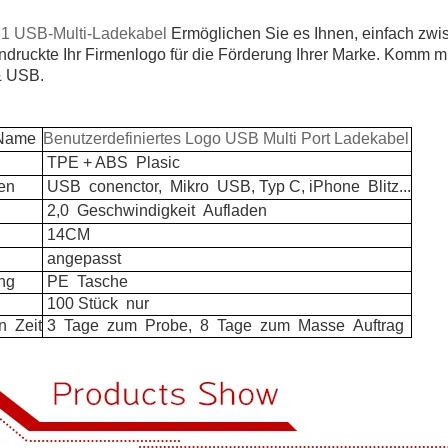
n 1 USB-Multi-Ladekabel
Ermöglichen Sie es Ihnen, einfach zw
n
druckte Ihr Firmenlogo für die Förderung Ihrer Marke. Komm mi
& USB.
ame
Benutzerdefiniertes Logo USB Multi Port Ladekabel
TPE + ABS
Plasic
en
USB
conenctor,
Mikro
USB, Typ C, iPhone
Blitz...
2,0
Geschwindigkeit
Aufladen
14CM
angepasst
ng
PE
Tasche
100 Stück
nur
n
Zeit
3
Tage
zum
Probe,
8
Tage
zum
Masse
Auftrag