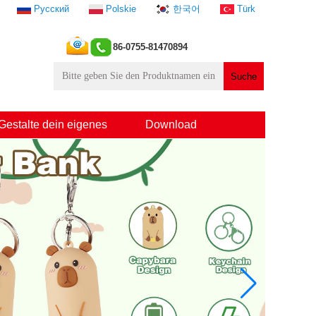
Русский
Polskie
한국어
Türk
86-0755-81470894
Gestalte dein eigenes
Download