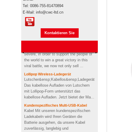
Markenautorisierung Werbeartikel sind
Tel: 0086-755-81470894
Usb-stick usb-stick
Markenprodukte, wenn sie den
E-Mail: info@cwc-ltd.cn
stickmaschine der
Seetransport für den Import
nähmaschine
übernehmen"s durch Ihre eigene
benutzerdefinierte design
Spedition oder unsere,...
Kontaktieren Sie
USB-Memory Stick-Stick mit
Anti-epidemic supplies update
Logo-Design in
As the epidemic has become more
mich jetzt
Zahnpastaform
severe, in order to support the people of
the world to win a great victory in this
viral battle, we now not only sell ...
Kundenspezifischer Kaktus
geformt 2200mah weiche
Lollipop Wireless-Ladegerät
PVC-Energienbank
Lutscher&ensp;Kabellos&ensp;Ladegerät
Das kabellose Aufladen von Lutschern
mit Lollipop-Form unterstützt das
Personalisiertes kabelloses
kabellose Aufladen. Jetzt bietet der Ma...
Ladegerät für OEM-Soft-
PVC-Herzform
Kundenspezifisches Multi-USB-Kabel
Kabel Mit unseren kundenspezifischen
Ladekabeln wird Ihren Geräten die
4Ω 2W gut Benutzerdefinierte
Batterie ausgehen, da unsere Kabel
Videoform PVC drahtloser
zuverlässig, langlebig und
Bluetooth-
Lautsprecherlieferant UK
multifunktiona...