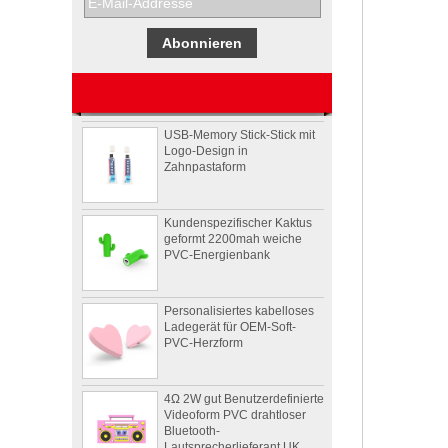
Usb-stick usb-stick
stickmaschine der
nähmaschine
benutzerdefinierte design
USB-Memory Stick-Stick mit
Logo-Design in
Zahnpastaform
Kundenspezifischer Kaktus
geformt 2200mah weiche
PVC-Energienbank
Personalisiertes kabelloses
Ladegerät für OEM-Soft-
PVC-Herzform
4Ω 2W gut Benutzerdefinierte
Videoform PVC drahtloser
Bluetooth-
Lautsprecherlieferant UK