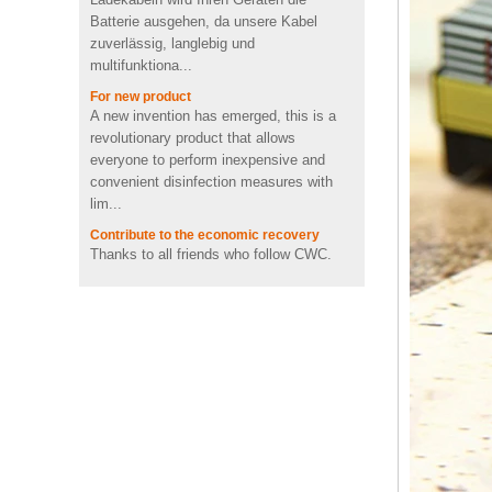
zuverlässig, langlebig und
Bluetooth-
Lautsprecherlieferant UK
multifunktiona...
For new product
Schnelles aufladen kühles
A new invention has emerged, this is a
emoji form pvc drahtloses
revolutionary product that allows
ladegerät mit CE FCC ROHS
zertifiziert
everyone to perform inexpensive and
convenient disinfection measures with
Tragbare Mini-2600mah-
lim...
Förderungs-nette
Contribute to the economic recovery
Schweinform Energienbank
Thanks to all friends who follow CWC.
mit Li-Polymer-Batterie
Thank you for your continued support. In
view of the gradual control of the global
Tier Schildkröte Form OEM
PVC 4 GB 8 GB 16 GB USB
epidemic, CWC has contributed...
2.0 Flash-Laufwerk Hersteller
LEGO USB DATE KABEL
LEGO&ensp;USB&ensp;DATUM&ensp;K
ABEL
Drahtlose bluetooth
Lautsprecher der
Lego&ensp;Ziegelsteine&ensp;sind&ens
kundenspezifischen
p;Lieblingsspielzeug für Kinder. Die
Rockstar-
plaktischen Blöcke haben an einem Ende
Energiegetränkflasche
...
Minilautsprecher USA
Brand new products, interesting hand