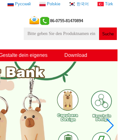
Русский
Polskie
한국어
Türk
86-0755-81470894
Gestalte dein eigenes
Download