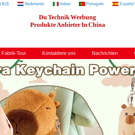
日本語
Nederlands
Italian
Português
Español
Du
Technik
Werbung
Produkte
Anbieter
In
China
Fabrik-Tour
Kontaktiere uns
Nachrichten