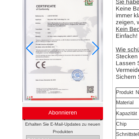
Sie hab
Keine Ba
immer kl
zeigen,
Kein Be
Einfach!
Wie schü
Stecken 
Lassen S
Vermeide
Sichern 
Produkt
N
Material
Abonnieren
Kapazität
Chip
Erhalten Sie E-Mail-Updates zu neuen
Produkten
Elektronische
Schnittstel
Werbegeschenkboxen von