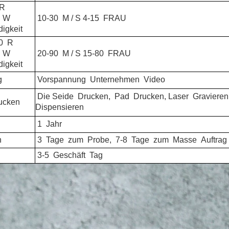
R
W
10-30
M / S 4-15
FRAU
igkeit
0
R
W
20-90
M / S 15-80
FRAU
igkeit
g
Vorspannung
Unternehmen
Video
Die Seide
Drucken,
Pad
Drucken, Laser
Gravieren,
ucken
Dispensieren
1
Jahr
n
3
Tage
zum
Probe,
7-8
Tage
zum
Masse
Auftrag
3-5
Geschäft
Tag