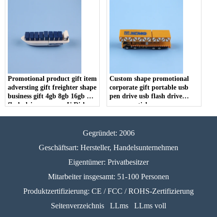
Promotional product gift item
Custom shape promotional
adversting gift freighter shape
corporate gift portable usb
business gift 4gb 8gb 16gb usb
pen drive usb flash drive
flash drive memory U Disk
memory stick
Gegründet: 2006
Geschäftsart: Hersteller, Handelsunternehmen
Eigentümer: Privatbesitzer
Mitarbeiter insgesamt: 51-100 Personen
Produktzertifizierung: CE / FCC / ROHS-Zertifizierung
Seitenverzeichnis
LLms
LLms voll