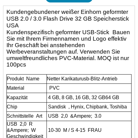
Kundengebundener weißer Einhorn geformter
USB 2.0 / 3.0 Flash Drive 32 GB Speicherstick
USA
Kundenspezifisch geformter USB-Stick
Bauen
Sie mit Ihrem Firmennamen und Logo effektiv
Ihr Geschäft bei anstehenden
Werbeveranstaltungen auf. Verwenden Sie
umweltfreundliches PVC-Material. MOQ ist nur
100pcs
Produkt
Name
Netter Karikaturusb-Blitz-Antrieb
Material
PVC
Kapazität
4 GB, 8 GB, 16 GB, 32 GB
64 GB
Chip
Sandisk
, Hynix, Chipbank, Toshiba
Schnittstelle
Art
USB
2,0
&Ampere;
3.0
USB
2,0
R
&Ampere;
W
10-30
M / S 4-15
FRAU
Geschwindigkeit