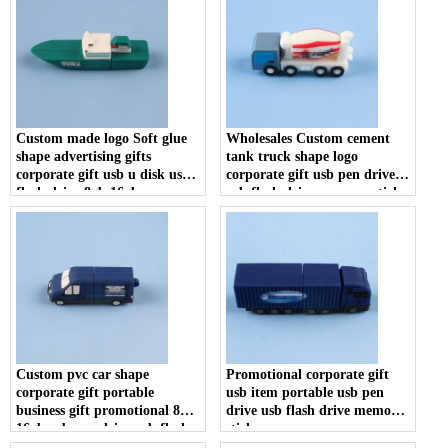
Custom made logo Soft glue
Wholesales Custom cement
shape advertising gifts
tank truck shape logo
corporate gift usb u disk usb
corporate gift usb pen drive
flash drive 8gb 16gb memory
usb flash drive memory stick
stick
U disk
Custom pvc car shape
Promotional corporate gift
corporate gift portable
usb item portable usb pen
business gift promotional 8gb
drive usb flash drive memory
16gb usb pen drive usb flash
stick
drive memory stick