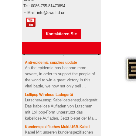
Werbegeschenkboxen von
Tel: 0086-755-81470894
Pepsi
E-Mail: info@cwc-ltd.cn
Markenautorisierung
Markenautorisierung Werbeartikel sind
Usb-stick usb-stick
Markenprodukte, wenn sie den
stickmaschine der
Seetransport für den Import
Kontaktieren Sie
nähmaschine
übernehmen"s durch Ihre eigene
benutzerdefinierte design
mich jetzt
Spedition oder unsere,...
USB-Memory Stick-Stick mit
Anti-epidemic supplies update
Logo-Design in
As the epidemic has become more
Zahnpastaform
severe, in order to support the people of
the world to win a great victory in this
viral battle, we now not only sell ...
Kundenspezifischer Kaktus
geformt 2200mah weiche
Lollipop Wireless-Ladegerät
PVC-Energienbank
Lutscher&ensp;Kabellos&ensp;Ladegerät
Das kabellose Aufladen von Lutschern
mit Lollipop-Form unterstützt das
Personalisiertes kabelloses
kabellose Aufladen. Jetzt bietet der Ma...
Ladegerät für OEM-Soft-
PVC-Herzform
Kundenspezifisches Multi-USB-Kabel
Kabel Mit unseren kundenspezifischen
Ladekabeln wird Ihren Geräten die
4Ω 2W gut Benutzerdefinierte