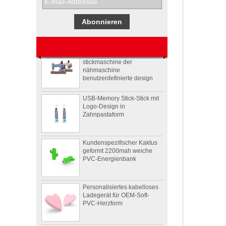
Werbegeschenkboxen von
Pepsi
Usb-stick usb-stick
stickmaschine der
nähmaschine
benutzerdefinierte design
USB-Memory Stick-Stick mit
Logo-Design in
Zahnpastaform
Kundenspezifischer Kaktus
geformt 2200mah weiche
PVC-Energienbank
Personalisiertes kabelloses
Ladegerät für OEM-Soft-
PVC-Herzform
4Ω 2W gut Benutzerdefinierte