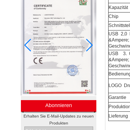
Kapazität
Chip
Schnittstel
USB
2,0
&Ampere;
Geschwind
USB
3.
&Ampere;
Geschwind
Bedienun
LOGO
Dr
Garantie
Abonnieren
Produktio
Lieferung
Erhalten Sie E-Mail-Updates zu neuen
Produkten
Elektronische