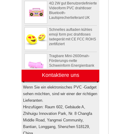
Videoform PVC drahtloser
Bluetooth-
Lautsprecherlieferant UK
Schnelles aufladen kühles
emoji form pvc drahtloses
ladegerät mit CE FCC ROHS
zertifiziert
Tragbare Mini-2600mah-
Förderungs-nette
Schweinform Energienbank
mit Li-Polymer-Batterie
Kontaktiere uns
Tier Schildkröte Form OEM
PVC 4 GB 8 GB 16 GB USB
2.0 Flash-Laufwerk Hersteller
Wenn Sie ein elektronisches PVC -Gadget
sehen möchten, sind wir einer der richtigen
Lieferanten.
Drahtlose bluetooth
Lautsprecher der
Hinzufügen: Raum 602, Gebäude A,
kundenspezifischen
Zhihuigu Innovation Park, Nr. 8 Changfa
Rockstar-
Energiegetränkflasche
Middle Road, Yangmei Community,
Minilautsprecher USA
Bantian, Longgang, Shenzhen 518129,
Elektronische
China.