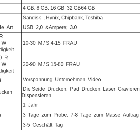
4 GB, 8 GB, 16 GB, 32 GB
64 GB
Sandisk
, Hynix, Chipbank, Toshiba
le
Art
USB
2,0
&Ampere;
3.0
R
W
10-30
M / S 4-15
FRAU
igkeit
0
R
W
20-90
M / S 15-80
FRAU
igkeit
g
Vorspannung
Unternehmen
Video
Die Seide
Drucken,
Pad
Drucken, Laser
Gravieren,
ucken
Dispensieren
1
Jahr
n
3
Tage
zum
Probe,
7-8
Tage
zum
Masse
Auftrag
3-5
Geschäft
Tag