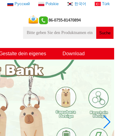
Русский
Polskie
한국어
Türk
86-0755-81470894
Gestalte dein eigenes
Download