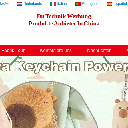
日本語
Nederlands
Italian
Português
Español
Du
Technik
Werbung
Produkte
Anbieter
In
China
Fabrik-Tour
Kontaktiere uns
Nachrichten